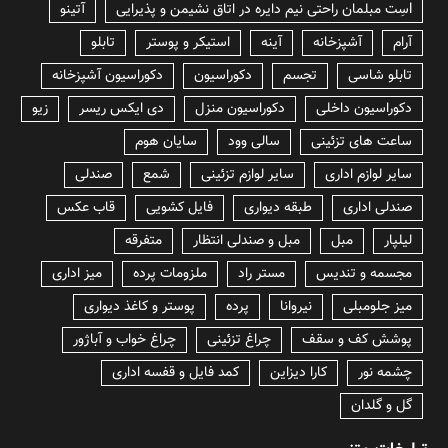
lسِت مبلمان راحتی نیم دایره در اتاق نشیمن و پذیرایی
آتینو
آرام
آشپزخانه
آینه
استیکر و پوستر
تابلو
تابلو شاسی
تجسم
دکوراسیون
دکوراسیون آشپزخانه
دکوراسیون داخلی
دکوراسیون منزل
دی ایکس ریسر
زیو
ساعت های تزئینی
سالی وود
سایان هوم
سایر لوازم اداری
سایر لوازم تزئینی
شمع
صندلی
صندلی اداری
طبقه دیواری
فایل کشویی
قاب عکس
لیلپار
مبل
مبل و صندلی انتظار
متفرقه
مجسمه و تندیس
مستر راد
ملزومات پرده
میز اداری
میز جلومبلی
نیروانا
پرده
پوستر و کاغذ دیواری
پوشش کف و سقف
چراغ تزئینی
چراغ خواب و آباژور
چشمه نور
کارا دیزاین
کمد فایل و قفسه اداری
گل و گلدان