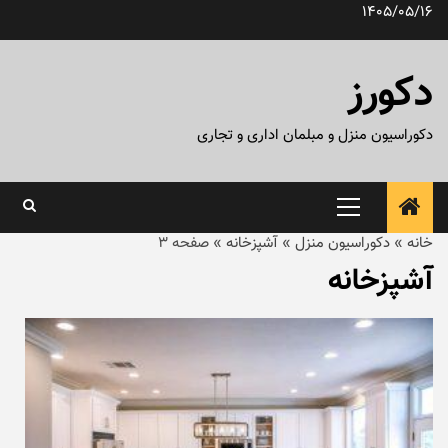
رش
1405/05/16
ه
حتوا
دکورز
دکوراسیون منزل و مبلمان اداری و تجاری
منوی
اصلی
خانه
»
دکوراسیون منزل
»
آشپزخانه
»
صفحه 3
آشپزخانه