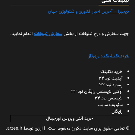
تبلیغات متنی
دیجیزا – آخرین اخبار فناوری و تکنولوژی جهان
جهت سفارش و درج تبلیغات از بخش
سفارش تبلیغات
اقدام نمایید.
خرید بک لینک و رپورتاژ
خرید بکلینک
آپدیت نود 32
پسورد نود 32
اوکلی لایسنس رایگان نود 32
لایسنس نود 32
سئو وب سایت
رایگان
خرید آنتی ویروس اورجینال
© تمامی حقوق برای سایت دکورز محفوظ است.
|
ارزی
توسط arzee.ir.