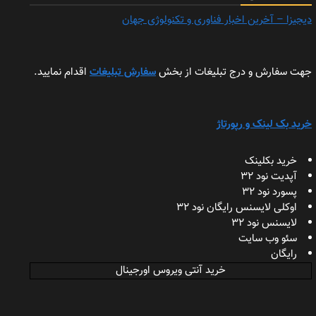
دیجیزا – آخرین اخبار فناوری و تکنولوژی جهان
جهت سفارش و درج تبلیغات از بخش
سفارش تبلیغات
اقدام نمایید.
خرید بک لینک و رپورتاژ
خرید بکلینک
آپدیت نود 32
پسورد نود 32
اوکلی لایسنس رایگان نود 32
لایسنس نود 32
سئو وب سایت
رایگان
خرید آنتی ویروس اورجینال