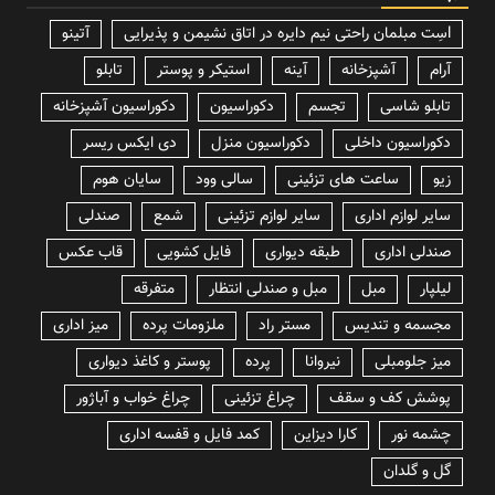
lسِت مبلمان راحتی نیم دایره در اتاق نشیمن و پذیرایی
آتینو
آرام
آشپزخانه
آینه
استیکر و پوستر
تابلو
تابلو شاسی
تجسم
دکوراسیون
دکوراسیون آشپزخانه
دکوراسیون داخلی
دکوراسیون منزل
دی ایکس ریسر
زیو
ساعت های تزئینی
سالی وود
سایان هوم
سایر لوازم اداری
سایر لوازم تزئینی
شمع
صندلی
صندلی اداری
طبقه دیواری
فایل کشویی
قاب عکس
لیلپار
مبل
مبل و صندلی انتظار
متفرقه
مجسمه و تندیس
مستر راد
ملزومات پرده
میز اداری
میز جلومبلی
نیروانا
پرده
پوستر و کاغذ دیواری
پوشش کف و سقف
چراغ تزئینی
چراغ خواب و آباژور
چشمه نور
کارا دیزاین
کمد فایل و قفسه اداری
گل و گلدان