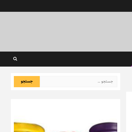
جستجو
برای: