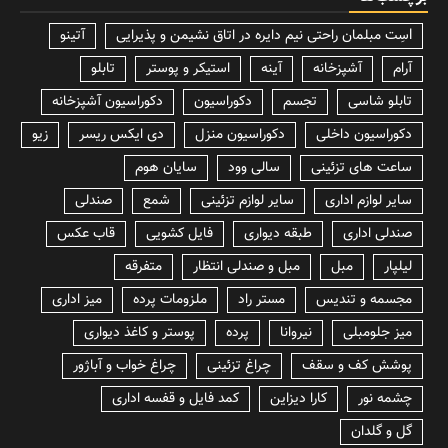
lسِت مبلمان راحتی نیم دایره در اتاق نشیمن و پذیرایی
آتینو
آرام
آشپزخانه
آینه
استیکر و پوستر
تابلو
تابلو شاسی
تجسم
دکوراسیون
دکوراسیون آشپزخانه
دکوراسیون داخلی
دکوراسیون منزل
دی ایکس ریسر
زیو
ساعت های تزئینی
سالی وود
سایان هوم
سایر لوازم اداری
سایر لوازم تزئینی
شمع
صندلی
صندلی اداری
طبقه دیواری
فایل کشویی
قاب عکس
لیلپار
مبل
مبل و صندلی انتظار
متفرقه
مجسمه و تندیس
مستر راد
ملزومات پرده
میز اداری
میز جلومبلی
نیروانا
پرده
پوستر و کاغذ دیواری
پوشش کف و سقف
چراغ تزئینی
چراغ خواب و آباژور
چشمه نور
کارا دیزاین
کمد فایل و قفسه اداری
گل و گلدان