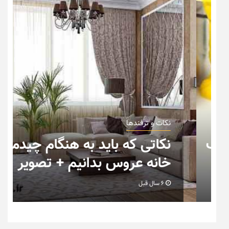
نکات و ترفندها
ب
نکاتی که باید به هنگام چیدمان
خانه عروس بدانیم + تصویر
6 سال قبل