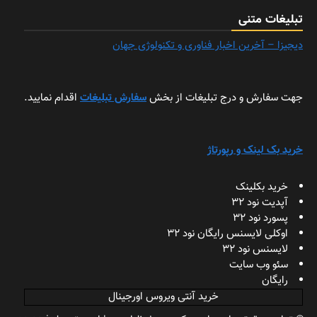
تبلیغات متنی
دیجیزا – آخرین اخبار فناوری و تکنولوژی جهان
جهت سفارش و درج تبلیغات از بخش
سفارش تبلیغات
اقدام نمایید.
خرید بک لینک و رپورتاژ
خرید بکلینک
آپدیت نود 32
پسورد نود 32
اوکلی لایسنس رایگان نود 32
لایسنس نود 32
سئو وب سایت
رایگان
خرید آنتی ویروس اورجینال