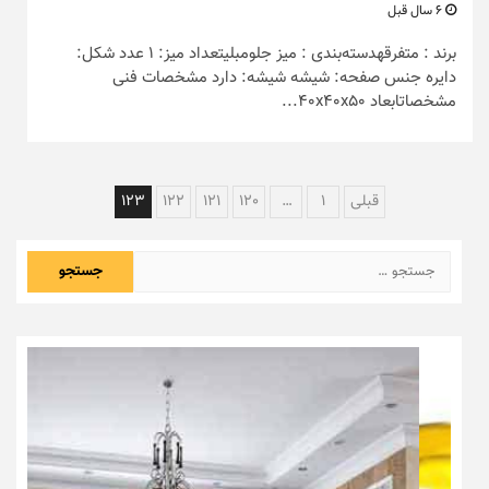
6 سال قبل
برند : متفرقهدسته‌بندی : میز جلومبلیتعداد میز: 1 عدد شکل:
دایره جنس صفحه: شیشه شیشه: دارد مشخصات فنی
مشخصاتابعاد 40x40x50...
راهبری
قبلی
1
…
120
121
122
123
نوشته‌ها
جستجو
برای: