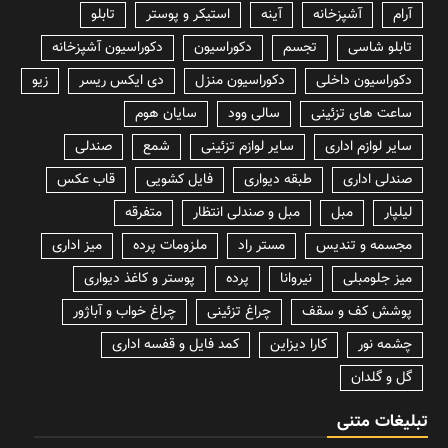
آرام
آشپزخانه
آینه
استیکر و پوستر
تابلو
تابلو شاسی
تجسم
دکوراسیون
دکوراسیون آشپزخانه
دکوراسیون داخلی
دکوراسیون منزل
دی ایکس ریسر
زیو
ساعت های تزئینی
سالی وود
سایان هوم
سایر لوازم اداری
سایر لوازم تزئینی
شمع
صندلی
صندلی اداری
طبقه دیواری
فایل کشویی
قاب عکس
لیلپار
مبل
مبل و صندلی انتظار
متفرقه
مجسمه و تندیس
مستر راد
ملزومات پرده
میز اداری
میز جلومبلی
نیروانا
پرده
پوستر و کاغذ دیواری
پوشش کف و سقف
چراغ تزئینی
چراغ خواب و آباژور
چشمه نور
کارا دیزاین
کمد فایل و قفسه اداری
گل و گلدان
تبلیغات متنی