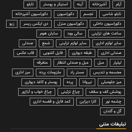
آرام
آشپزخانه
آینه
استیکر و پوستر
تابلو
تابلو شاسی
تجسم
دکوراسیون
دکوراسیون آشپزخانه
دکوراسیون داخلی
دکوراسیون منزل
دی ایکس ریسر
زیو
ساعت های تزئینی
سالی وود
سایان هوم
سایر لوازم اداری
سایر لوازم تزئینی
شمع
صندلی
صندلی اداری
طبقه دیواری
فایل کشویی
قاب عکس
لیلپار
مبل
مبل و صندلی انتظار
متفرقه
مجسمه و تندیس
مستر راد
ملزومات پرده
میز اداری
میز جلومبلی
نیروانا
پرده
پوستر و کاغذ دیواری
پوشش کف و سقف
چراغ تزئینی
چراغ خواب و آباژور
چشمه نور
کارا دیزاین
کمد فایل و قفسه اداری
گل و گلدان
تبلیغات متنی