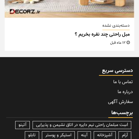
دسته‌بندی نشده
مبل راحتی چند نفره بخریم ؟
12 ماه قبل
دسترسی سریع
تماس با ما
درباره ما
سفارش آگهی
برچسب‌ها
lسِت مبلمان راحتی نیم دایره در اتاق نشیمن و پذیرایی
آتینو
آرام
آشپزخانه
آینه
استیکر و پوستر
تابلو