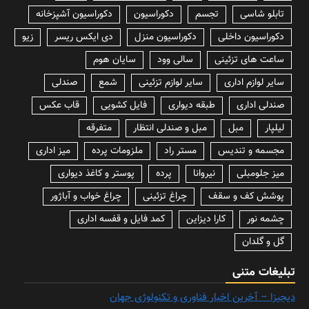
تابلو شاسی
تجسم
دکوراسیون
دکوراسیون آشپزخانه
دکوراسیون داخلی
دکوراسیون منزل
دی ایکس ریسر
زیو
ساعت های تزئینی
سالی وود
سایان هوم
سایر لوازم اداری
سایر لوازم تزئینی
شمع
صندلی
صندلی اداری
طبقه دیواری
فایل کشویی
قاب عکس
لیلپار
مبل
مبل و صندلی انتظار
متفرقه
مجسمه و تندیس
مستر راد
ملزومات پرده
میز اداری
میز جلومبلی
نیروانا
پرده
پوستر و کاغذ دیواری
پوشش کف و سقف
چراغ تزئینی
چراغ خواب و آباژور
چشمه نور
کارا دیزاین
کمد فایل و قفسه اداری
گل و گلدان
تبلیغات متنی
دیجیزا – آخرین اخبار فناوری و تکنولوژی جهان