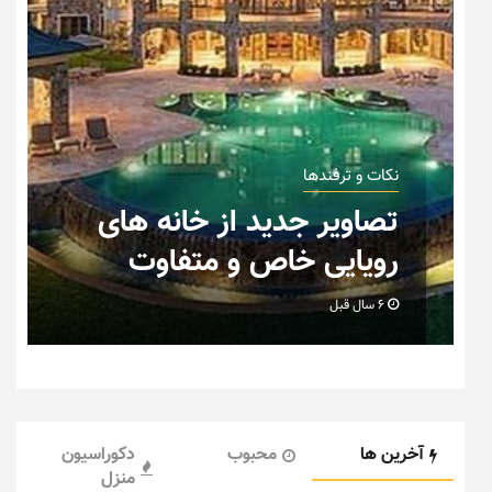
نکات و ترفندها
ان
تصاویر جدید از خانه های
رویایی خاص و متفاوت
6 سال قبل
آخرین ها
محبوب
دکوراسیون
منزل