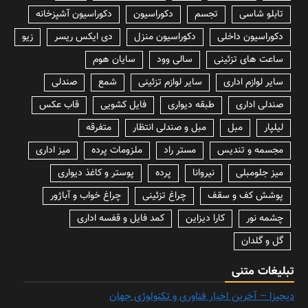
تابلو شاسی
تجسم
دکوراسیون
دکوراسیون آشپزخانه
دکوراسیون داخلی
دکوراسیون منزل
دی ایکس ریسر
زیو
ساعت های تزئینی
سالی وود
سایان هوم
سایر لوازم اداری
سایر لوازم تزئینی
شمع
صندلی
صندلی اداری
طبقه دیواری
فایل کشویی
قاب عکس
لیلپار
مبل
مبل و صندلی انتظار
متفرقه
مجسمه و تندیس
مستر راد
ملزومات پرده
میز اداری
میز جلومبلی
نیروانا
پرده
پوستر و کاغذ دیواری
پوشش کف و سقف
چراغ تزئینی
چراغ خواب و آباژور
چشمه نور
کارا دیزاین
کمد فایل و قفسه اداری
گل و گلدان
تبلیغات متنی
دیجیزا – آخرین اخبار فناوری و تکنولوژی جهان