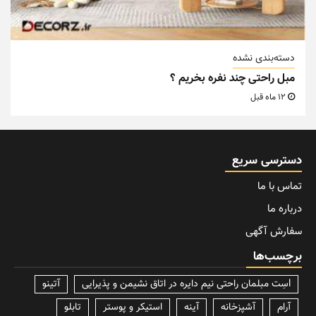
دسته‌بندی نشده
مبل راحتی چند نفره بخریم ؟
12 ماه قبل
دسترسی سریع
تماس با ما
درباره ما
سفارش آگهی
برچسب‌ها
lسِت مبلمان راحتی نیم دایره در اتاق نشیمن و پذیرایی
آتینو
آرام
آشپزخانه
آینه
استیکر و پوستر
تابلو