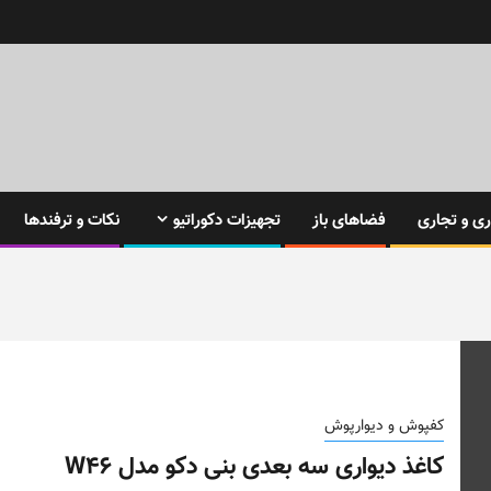
ی و تجاری
فضاهای باز
تجهیزات دکوراتیو
نکات و ترفندها
کفپوش و دیوارپوش
کاغذ دیواری سه بعدی بنی دکو مدل W46