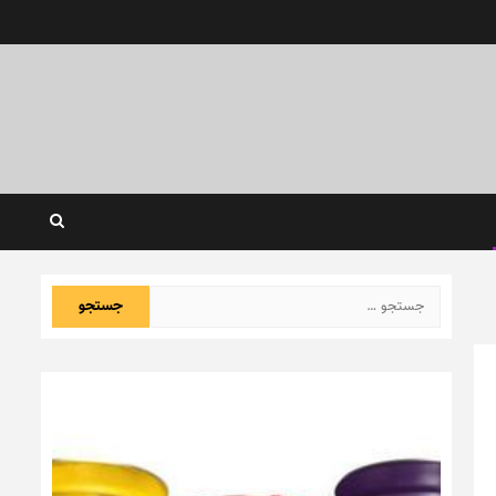
جستجو
برای: