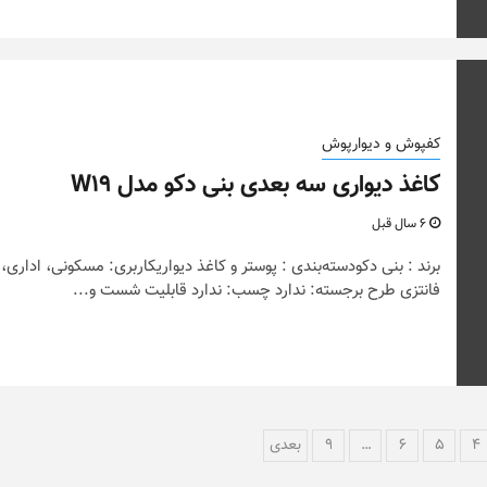
کفپوش و دیوارپوش
کاغذ دیواری سه بعدی بنی دکو مدل W19
6 سال قبل
برند : بنی دکودسته‌بندی : پوستر و کاغذ دیواریکاربری: مسکونی، اداری،
فانتزی طرح برجسته: ندارد چسب: ندارد قابلیت شست و...
4
5
6
…
9
بعدی