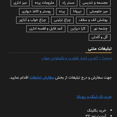
مجسمه و تندیس
مستر راد
ملزومات پرده
میز اداری
میز جلومبلی
نیروانا
پرده
پوستر و کاغذ دیواری
پوشش کف و سقف
چراغ تزئینی
چراغ خواب و آباژور
چشمه نور
کارا دیزاین
کمد فایل و قفسه اداری
گل و گلدان
تبلیغات متنی
دیجیزا – آخرین اخبار فناوری و تکنولوژی جهان
جهت سفارش و درج تبلیغات از بخش
سفارش تبلیغات
اقدام نمایید.
خرید بک لینک و رپورتاژ
خرید بکلینک
آپدیت نود 32