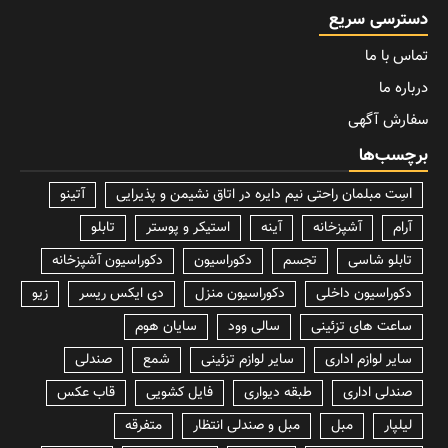
دسترسی سریع
تماس با ما
درباره ما
سفارش آگهی
برچسب‌ها
lسِت مبلمان راحتی نیم دایره در اتاق نشیمن و پذیرایی
آتینو
آرام
آشپزخانه
آینه
استیکر و پوستر
تابلو
تابلو شاسی
تجسم
دکوراسیون
دکوراسیون آشپزخانه
دکوراسیون داخلی
دکوراسیون منزل
دی ایکس ریسر
زیو
ساعت های تزئینی
سالی وود
سایان هوم
سایر لوازم اداری
سایر لوازم تزئینی
شمع
صندلی
صندلی اداری
طبقه دیواری
فایل کشویی
قاب عکس
لیلپار
مبل
مبل و صندلی انتظار
متفرقه