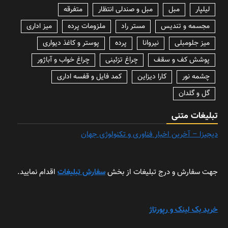
لیلپار
مبل
مبل و صندلی انتظار
متفرقه
مجسمه و تندیس
مستر راد
ملزومات پرده
میز اداری
میز جلومبلی
نیروانا
پرده
پوستر و کاغذ دیواری
پوشش کف و سقف
چراغ تزئینی
چراغ خواب و آباژور
چشمه نور
کارا دیزاین
کمد فایل و قفسه اداری
گل و گلدان
تبلیغات متنی
دیجیزا – آخرین اخبار فناوری و تکنولوژی جهان
جهت سفارش و درج تبلیغات از بخش
سفارش تبلیغات
اقدام نمایید.
خرید بک لینک و رپورتاژ