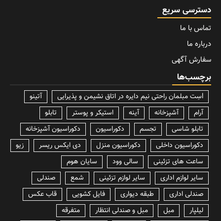
دسترسی سریع
تماس با ما
درباره ما
سفارش آگهی
برچسب‌ها
lسِت مبلمان راحتی نیم دایره در اتاق نشیمن و پذیرایی
آتینو
آرام
آشپزخانه
آینه
استیکر و پوستر
تابلو
تابلو شاسی
تجسم
دکوراسیون
دکوراسیون آشپزخانه
دکوراسیون داخلی
دکوراسیون منزل
دی ایکس ریسر
زیو
ساعت های تزئینی
سالی وود
سایان هوم
سایر لوازم اداری
سایر لوازم تزئینی
شمع
صندلی
صندلی اداری
طبقه دیواری
فایل کشویی
قاب عکس
لیلپار
مبل
مبل و صندلی انتظار
متفرقه