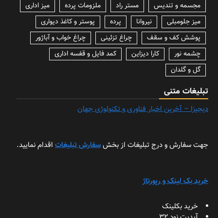
مجسمه و تندیس
مستر راد
ملزومات پرده
میز اداری
میز جلومبلی
نیروانا
پرده
پوستر و کاغذ دیواری
پوشش کف و سقف
چراغ تزئینی
چراغ خواب و آباژور
چشمه نور
کارا دیزاین
کمد فایل و قفسه اداری
گل و گلدان
تبلیغات متنی
دیجیزا – آخرین اخبار فناوری و تکنولوژی جهان
جهت سفارش و درج تبلیغات از بخش
سفارش تبلیغات
اقدام نمایید.
خرید بک لینک و رپورتاژ
خرید بکلینک
آپدیت نود 32