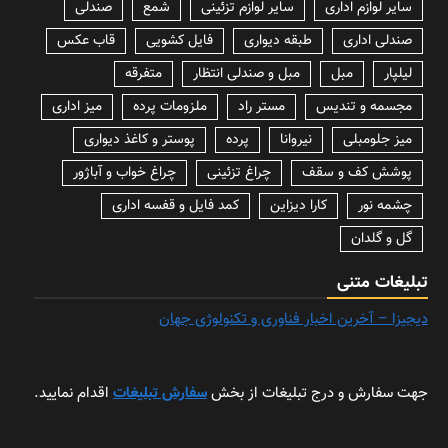
سایر لوازم اداری
سایر لوازم تزئینی
شمع
صندلی
صندلی اداری
طبقه دیواری
فایل کشویی
قاب عکس
لیلپار
مبل
مبل و صندلی انتظار
متفرقه
مجسمه و تندیس
مستر راد
ملزومات پرده
میز اداری
میز جلومبلی
نیروانا
پرده
پوستر و کاغذ دیواری
پوشش کف و سقف
چراغ تزئینی
چراغ خواب و آباژور
چشمه نور
کارا دیزاین
کمد فایل و قفسه اداری
گل و گلدان
تبلیغات متنی
دیجیزا – آخرین اخبار فناوری و تکنولوژی جهان
جهت سفارش و درج تبلیغات از بخش
سفارش تبلیغات
اقدام نمایید.