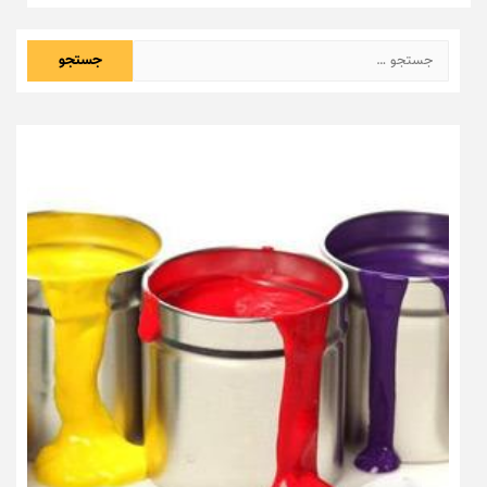
جستجو
برای: