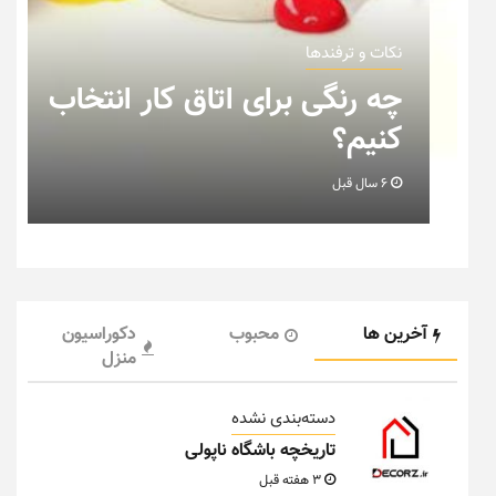
نکات و ترفندها
ب
نکاتی که باید به هنگام چیدمان
خانه عروس بدانیم + تصویر
6 سال قبل
آخرین ها
محبوب
دکوراسیون
منزل
دسته‌بندی نشده
تاریخچه باشگاه ناپولی
3 هفته قبل