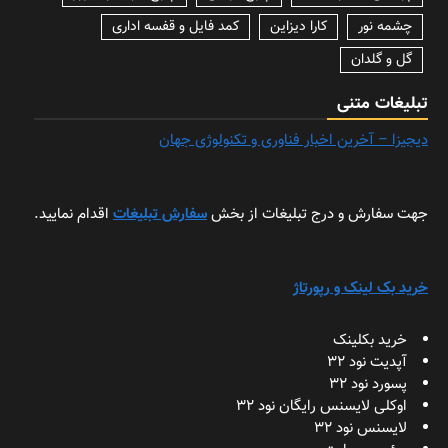
چشمه نور
کارا دیزاین
کمد فایل و قفسه اداری
گل و گلدان
تبلیغات متنی
دیجیزا – آخرین اخبار فناوری و تکنولوژی جهان
جهت سفارش و درج تبلیغات از بخش
سفارش تبلیغات
اقدام نمایید.
خرید بک لینک و رپورتاژ
خرید بکلینک
آپدیت نود 32
پسورد نود 32
اوکلی لایسنس رایگان نود 32
لایسنس نود 32