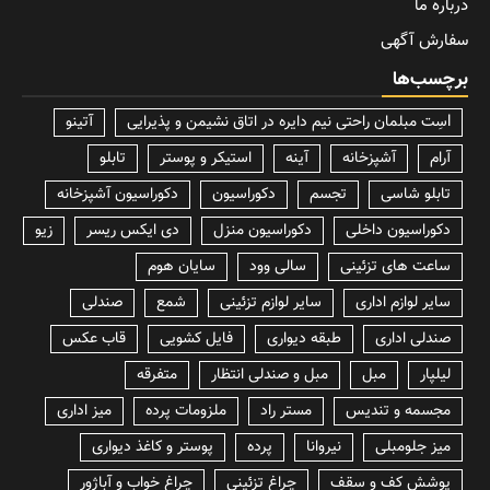
درباره ما
سفارش آگهی
برچسب‌ها
lسِت مبلمان راحتی نیم دایره در اتاق نشیمن و پذیرایی
آتینو
آرام
آشپزخانه
آینه
استیکر و پوستر
تابلو
تابلو شاسی
تجسم
دکوراسیون
دکوراسیون آشپزخانه
دکوراسیون داخلی
دکوراسیون منزل
دی ایکس ریسر
زیو
ساعت های تزئینی
سالی وود
سایان هوم
سایر لوازم اداری
سایر لوازم تزئینی
شمع
صندلی
صندلی اداری
طبقه دیواری
فایل کشویی
قاب عکس
لیلپار
مبل
مبل و صندلی انتظار
متفرقه
مجسمه و تندیس
مستر راد
ملزومات پرده
میز اداری
میز جلومبلی
نیروانا
پرده
پوستر و کاغذ دیواری
پوشش کف و سقف
چراغ تزئینی
چراغ خواب و آباژور