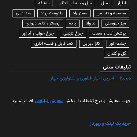
لیلپار
مبل
مبل و صندلی انتظار
متفرقه
مجسمه و تندیس
مستر راد
ملزومات پرده
میز اداری
میز جلومبلی
نیروانا
پرده
پوستر و کاغذ دیواری
پوشش کف و سقف
چراغ تزئینی
چراغ خواب و آباژور
چشمه نور
کارا دیزاین
کمد فایل و قفسه اداری
گل و گلدان
تبلیغات متنی
دیجیزا – آخرین اخبار فناوری و تکنولوژی جهان
جهت سفارش و درج تبلیغات از بخش
سفارش تبلیغات
اقدام نمایید.
خرید بک لینک و رپورتاژ