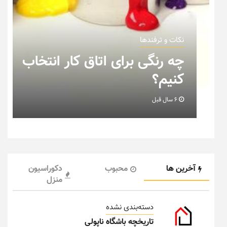
نکات و ترفندها
ب
نکاتی که باید به هنگام چیدمان
خانه عروس بدانیم + تصویر
6 سال قبل
آخرین ها
محبوب
دکوراسیون
منزل
دسته‌بندی نشده
تاریخچه باشگاه ناپولی