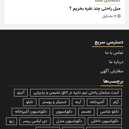
دسته‌بندی نشده
مبل راحتی چند نفره بخریم ؟
12 ماه قبل
دسترسی سریع
تماس با ما
درباره ما
سفارش آگهی
برچسب‌ها
lسِت مبلمان راحتی نیم دایره در اتاق نشیمن و پذیرایی
آتینو
آرام
آشپزخانه
آینه
استیکر و پوستر
تابلو
تابلو شاسی
تجسم
دکوراسیون
دکوراسیون آشپزخانه
دکوراسیون داخلی
دکوراسیون منزل
دی ایکس ریسر
زیو