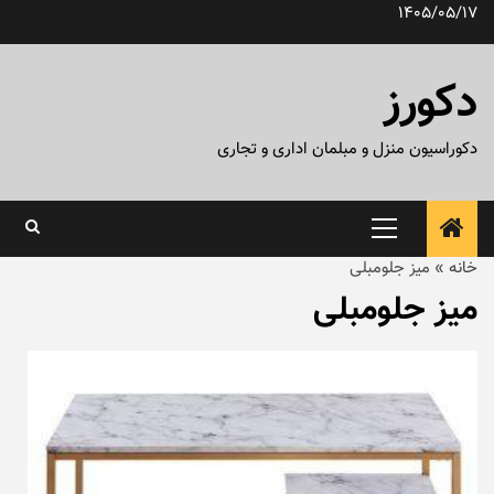
رش
1405/05/17
ه
حتوا
دکورز
دکوراسیون منزل و مبلمان اداری و تجاری
منوی
اصلی
خانه
»
میز جلومبلی
میز جلومبلی