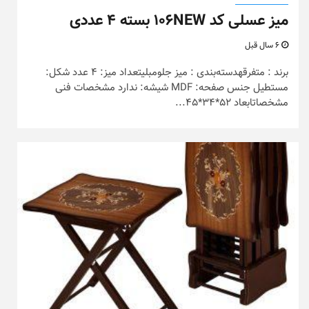
میز عسلی کد ۱۰۶NEW بسته ۴ عددی
6 سال قبل
برند : متفرقهدسته‌بندی : میز جلومبلیتعداد میز: 4 عدد شکل:
مستطیل جنس صفحه: MDF شیشه: ندارد مشخصات فنی
مشخصاتابعاد 52*34*45...