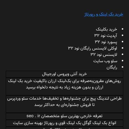
خرید بک لینک و رپورتاژ
خرید بکلینک
آپدیت نود 32
پسورد نود 32
اوکلی لایسنس رایگان نود 32
لایسنس نود 32
سئو وب سایت
رایگان
خرید آنتی ویروس اورجینال
روش‌های مقرون‌به‌صرفه برای بک‌لینک ارزان باکیفیت
خرید بک لینک
ارزان
و بدون هزینه زیاد به نتیجه دلخواه برسید
طراحی لندینگ پیج برای جشنواره‌ها و تخفیف‌ها
خدمات سئو وردپرس
تا فروش جشنواره‌ای به حداکثر برسد
تعرفه خارجی
بهترین سئو
متخصصان seo . ir
انواع بک لینک گوگل
بک لینک قوی
و رپورتاژ بهینه سازی سایت