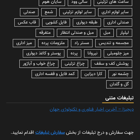
ساعت های تزئینی
سالی وود
سایان هوم
سایر لوازم اداری
سایر لوازم تزئینی
شمع
صندلی
صندلی اداری
طبقه دیواری
فایل کشویی
قاب عکس
لیلپار
مبل
مبل و صندلی انتظار
متفرقه
مجسمه و تندیس
مستر راد
ملزومات پرده
میز اداری
میز جلومبلی
نیروانا
پرده
پوستر و کاغذ دیواری
پوشش کف و سقف
چراغ تزئینی
چراغ خواب و آباژور
چشمه نور
کارا دیزاین
کمد فایل و قفسه اداری
گل و گلدان
تبلیغات متنی
دیجیزا – آخرین اخبار فناوری و تکنولوژی جهان
جهت سفارش و درج تبلیغات از بخش
سفارش تبلیغات
اقدام نمایید.