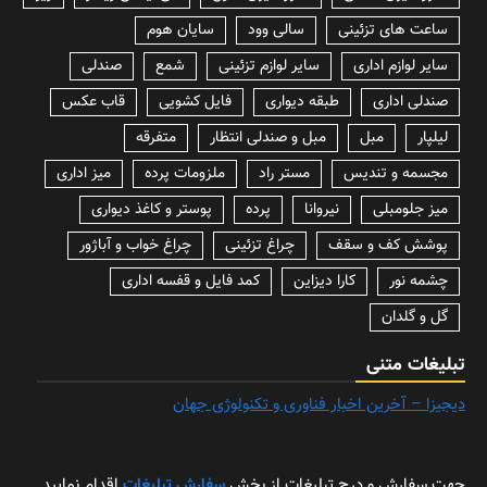
ساعت های تزئینی
سالی وود
سایان هوم
سایر لوازم اداری
سایر لوازم تزئینی
شمع
صندلی
صندلی اداری
طبقه دیواری
فایل کشویی
قاب عکس
لیلپار
مبل
مبل و صندلی انتظار
متفرقه
مجسمه و تندیس
مستر راد
ملزومات پرده
میز اداری
میز جلومبلی
نیروانا
پرده
پوستر و کاغذ دیواری
پوشش کف و سقف
چراغ تزئینی
چراغ خواب و آباژور
چشمه نور
کارا دیزاین
کمد فایل و قفسه اداری
گل و گلدان
تبلیغات متنی
دیجیزا – آخرین اخبار فناوری و تکنولوژی جهان
جهت سفارش و درج تبلیغات از بخش
سفارش تبلیغات
اقدام نمایید.