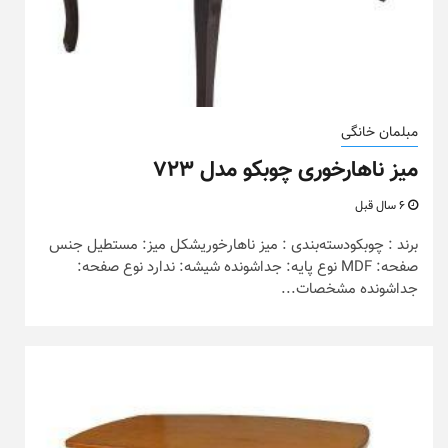
مبلمان خانگی
میز ناهارخوری چوبکو مدل ۷۲۳
6 سال قبل
برند : چوبکودسته‌بندی : میز ناهارخوریشکل میز: مستطیل جنس
صفحه: MDF نوع پایه: جداشونده شیشه: ندارد نوع صفحه:
جداشونده مشخصات...