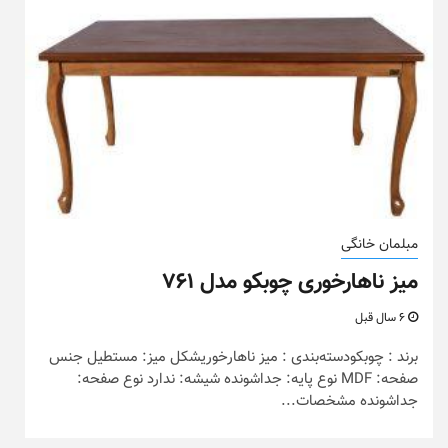
مبلمان خانگی
میز ناهارخوری چوبکو مدل ۷۶۱
6 سال قبل
برند : چوبکودسته‌بندی : میز ناهارخوریشکل میز: مستطیل جنس
صفحه: MDF نوع پایه: جداشونده شیشه: ندارد نوع صفحه:
جداشونده مشخصات...