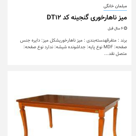
مبلمان خانگی
میز ناهارخوری گنجینه کد DT12
6 سال قبل
برند : متفرقهدسته‌بندی : میز ناهارخوریشکل میز: دایره جنس
صفحه: MDF نوع پایه: جداشونده شیشه: ندارد نوع صفحه:
متصل نقد...