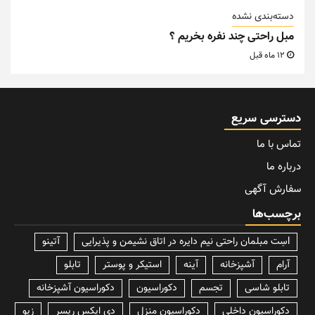
دسته‌بندی نشده
مبل راحتی چند نفره بخریم ؟
12 ماه قبل
دسترسی سریع
تماس با ما
درباره ما
سفارش آگهی
برچسب‌ها
lسِت مبلمان راحتی نیم دایره در اتاق نشیمن و پذیرایی
آتینو
آرام
آشپزخانه
آینه
استیکر و پوستر
تابلو
تابلو شاسی
تجسم
دکوراسیون
دکوراسیون آشپزخانه
دکوراسیون داخلی
دکوراسیون منزل
دی ایکس ریسر
زیو