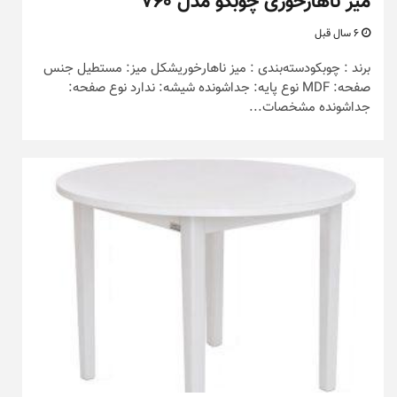
میز ناهارخوری چوبکو مدل ۷۶۰
6 سال قبل
برند : چوبکودسته‌بندی : میز ناهارخوریشکل میز: مستطیل جنس
صفحه: MDF نوع پایه: جداشونده شیشه: ندارد نوع صفحه:
جداشونده مشخصات...