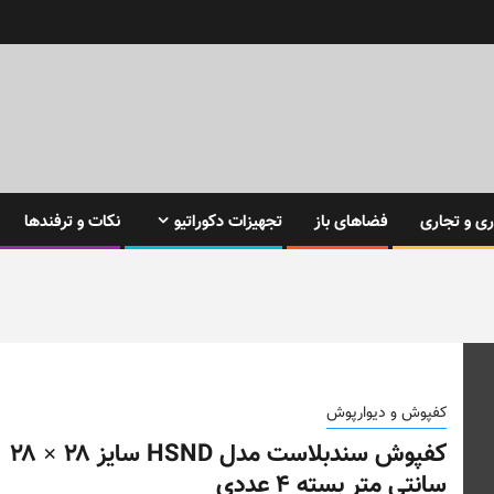
ی و تجاری
فضاهای باز
تجهیزات دکوراتیو
نکات و ترفندها
کفپوش و دیوارپوش
کفپوش سندبلاست مدل HSND سایز ۲۸ × ۲۸
سانتی متر بسته ۴ عددی