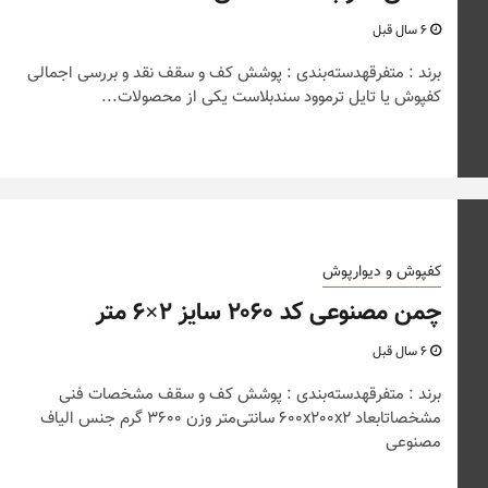
6 سال قبل
برند : متفرقهدسته‌بندی : پوشش کف و سقف نقد و بررسی اجمالی
کفپوش یا تایل ترموود سندبلاست یکی از محصولات...
کفپوش و دیوارپوش
به هنگام
نکات و ترفندها
چمن مصنوعی کد ۲۰۶۰ سایز ۲×۶ متر
روس بدانیم
تصاویر جدید از خانه ها
6 سال قبل
رویایی خاص و متفاوت
برند : متفرقهدسته‌بندی : پوشش کف و سقف مشخصات فنی
مشخصاتابعاد 600x200x2 سانتی‌متر وزن 3600 گرم جنس الیاف
6 سال قبل
مصنوعی