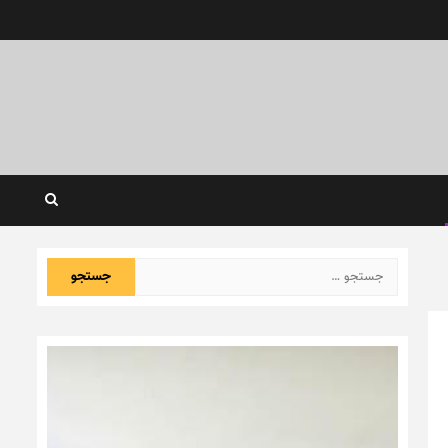
جستجو
برای: