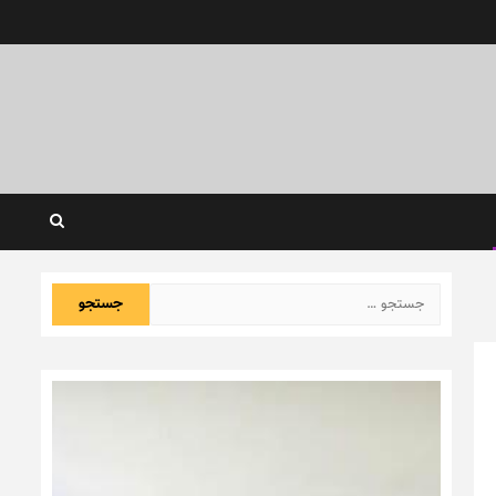
جستجو
برای: