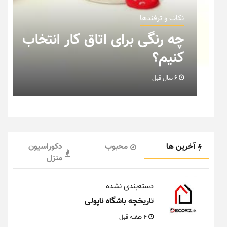
نکات و ترفندها
ب
نکاتی که باید به هنگام چیدمان
خانه عروس بدانیم + تصویر
6 سال قبل
آخرین ها
محبوب
دکوراسیون
منزل
دسته‌بندی نشده
تاریخچه باشگاه ناپولی
4 هفته قبل