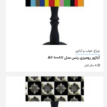
چراغ خواب و آباژور
آباژور رومیزی رنس مدل A2-10087
5 سال قبل