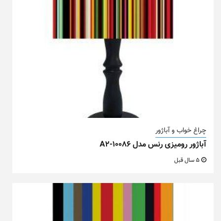
چراغ خواب و آباژور
آباژور رومیزی رنس مدل A2-10086
5 سال قبل