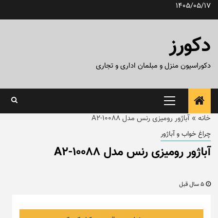
رش
1405/05/17
ه
حتوا
دکورز
دکوراسیون منزل و مبلمان اداری و تجاری
منوی
اصلی
خانه
»
آباژور رومیزی رنس مدل A2-10088
چراغ خواب و آباژور
آباژور رومیزی رنس مدل A2-10088
5 سال قبل