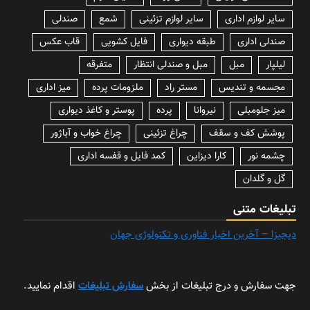
سایر لوازم اداری
سایر لوازم تزئینی
شمع
صندلی
صندلی اداری
طبقه دیواری
فایل کشویی
قاب عکس
لیلپار
مبل
مبل و صندلی انتظار
متفرقه
مجسمه و تندیس
مستر راد
ملزومات پرده
میز اداری
میز جلومبلی
نیروانا
پرده
پوستر و کاغذ دیواری
پوشش کف و سقف
چراغ تزئینی
چراغ خواب و آباژور
چشمه نور
کارا دیزاین
کمد فایل و قفسه اداری
گل و گلدان
تبلیغات متنی
دیجیزا – آخرین اخبار فناوری و تکنولوژی جهان
جهت سفارش و درج تبلیغات از بخش
سفارش تبلیغات
اقدام نمایید.