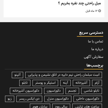
مبل راحتی چند نفره بخریم ؟
12 ماه قبل
دسترسی سریع
تماس با ما
درباره ما
سفارش آگهی
برچسب‌ها
lسِت مبلمان راحتی نیم دایره در اتاق نشیمن و پذیرایی
آتینو
آرام
آشپزخانه
آینه
استیکر و پوستر
تابلو
تابلو شاسی
تجسم
دکوراسیون
دکوراسیون آشپزخانه
دکوراسیون داخلی
دکوراسیون منزل
دی ایکس ریسر
زیو
ساعت های تزئینی
سالی وود
سایان هوم