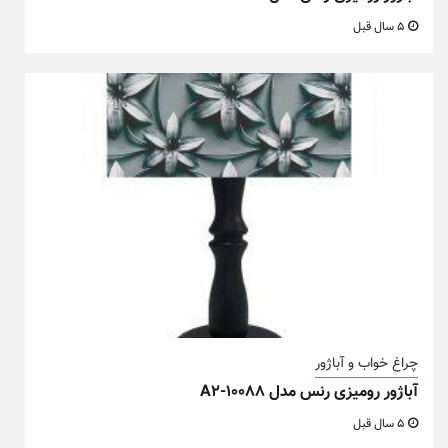
5 سال قبل
چراغ خواب و آباژور
آباژور رومیزی رنس مدل A2-10088
5 سال قبل