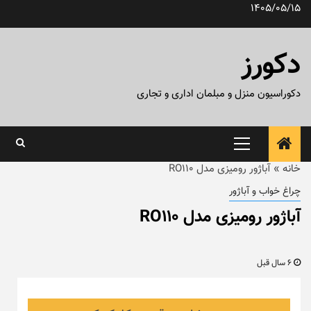
رش
1405/05/15
ه
حتوا
دکورز
دکوراسیون منزل و مبلمان اداری و تجاری
منوی
اصلی
خانه
»
آباژور رومیزی مدل RO110
چراغ خواب و آباژور
آباژور رومیزی مدل RO110
6 سال قبل