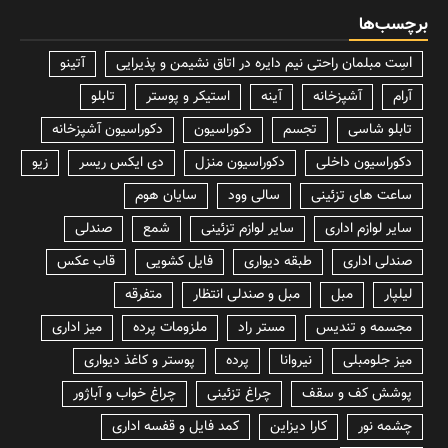
برچسب‌ها
lسِت مبلمان راحتی نیم دایره در اتاق نشیمن و پذیرایی
آتینو
آرام
آشپزخانه
آینه
استیکر و پوستر
تابلو
تابلو شاسی
تجسم
دکوراسیون
دکوراسیون آشپزخانه
دکوراسیون داخلی
دکوراسیون منزل
دی ایکس ریسر
زیو
ساعت های تزئینی
سالی وود
سایان هوم
سایر لوازم اداری
سایر لوازم تزئینی
شمع
صندلی
صندلی اداری
طبقه دیواری
فایل کشویی
قاب عکس
لیلپار
مبل
مبل و صندلی انتظار
متفرقه
مجسمه و تندیس
مستر راد
ملزومات پرده
میز اداری
میز جلومبلی
نیروانا
پرده
پوستر و کاغذ دیواری
پوشش کف و سقف
چراغ تزئینی
چراغ خواب و آباژور
چشمه نور
کارا دیزاین
کمد فایل و قفسه اداری