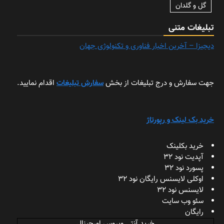
گل و گلدان
تبلیغات متنی
دیجیزا – آخرین اخبار فناوری و تکنولوژی جهان
جهت سفارش و درج تبلیغات از بخش
سفارش تبلیغات
اقدام نمایید.
خرید بک لینک و رپورتاژ
خرید بکلینک
آپدیت نود 32
پسورد نود 32
اوکلی لایسنس رایگان نود 32
لایسنس نود 32
سئو وب سایت
رایگان
خرید آنتی ویروس اورجینال