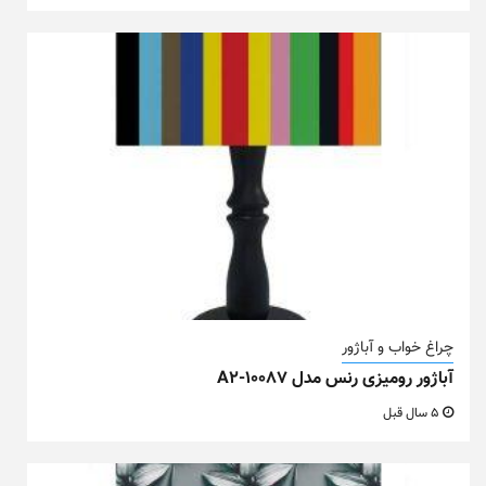
چراغ خواب و آباژور
آباژور رومیزی رنس مدل A2-10087
5 سال قبل