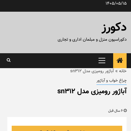
رش
1405/05/15
ه
حتوا
دکورز
دکوراسیون منزل و مبلمان اداری و تجاری
منوی
اصلی
خانه
»
آباژور رومیزی مدل sn312
چراغ خواب و آباژور
آباژور رومیزی مدل sn312
6 سال قبل