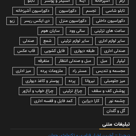
آرام
آشپزخانه
آینه
استیکر و پوستر
تابلو
تابلو شاسی
تجسم
دکوراسیون
دکوراسیون آشپزخانه
دکوراسیون داخلی
دکوراسیون منزل
دی ایکس ریسر
زیو
ساعت های تزئینی
سالی وود
سایان هوم
سایر لوازم اداری
سایر لوازم تزئینی
شمع
صندلی
صندلی اداری
طبقه دیواری
فایل کشویی
قاب عکس
لیلپار
مبل
مبل و صندلی انتظار
متفرقه
مجسمه و تندیس
مستر راد
ملزومات پرده
میز اداری
میز جلومبلی
نیروانا
پرده
پوستر و کاغذ دیواری
پوشش کف و سقف
چراغ تزئینی
چراغ خواب و آباژور
چشمه نور
کارا دیزاین
کمد فایل و قفسه اداری
گل و گلدان
تبلیغات متنی
دیجیزا – آخرین اخبار فناوری و تکنولوژی جهان