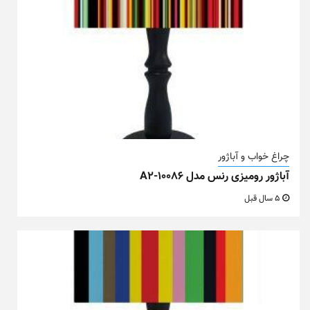
چراغ خواب و آباژور
آباژور رومیزی رنس مدل A2-10086
5 سال قبل