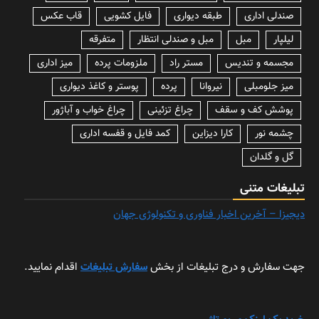
صندلی اداری
طبقه دیواری
فایل کشویی
قاب عکس
لیلپار
مبل
مبل و صندلی انتظار
متفرقه
مجسمه و تندیس
مستر راد
ملزومات پرده
میز اداری
میز جلومبلی
نیروانا
پرده
پوستر و کاغذ دیواری
پوشش کف و سقف
چراغ تزئینی
چراغ خواب و آباژور
چشمه نور
کارا دیزاین
کمد فایل و قفسه اداری
گل و گلدان
تبلیغات متنی
دیجیزا – آخرین اخبار فناوری و تکنولوژی جهان
جهت سفارش و درج تبلیغات از بخش
سفارش تبلیغات
اقدام نمایید.