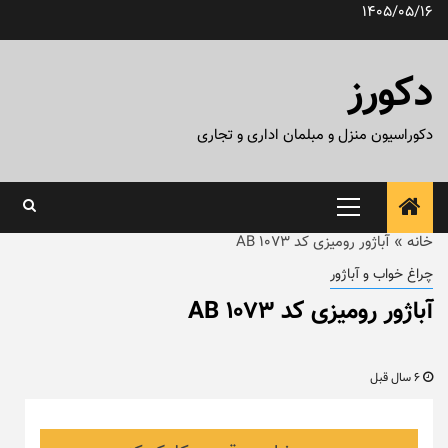
رش
1405/05/16
ه
حتوا
دکورز
دکوراسیون منزل و مبلمان اداری و تجاری
منوی
اصلی
خانه
»
آباژور رومیزی کد AB 1073
چراغ خواب و آباژور
آباژور رومیزی کد AB 1073
6 سال قبل