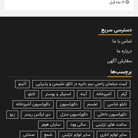
12 ماه قبل
دسترسی سریع
تماس با ما
درباره ما
سفارش آگهی
برچسب‌ها
lسِت مبلمان راحتی نیم دایره در اتاق نشیمن و پذیرایی
آتینو
آرام
آشپزخانه
آینه
استیکر و پوستر
تابلو
تابلو شاسی
تجسم
دکوراسیون
دکوراسیون آشپزخانه
دکوراسیون داخلی
دکوراسیون منزل
دی ایکس ریسر
زیو
ساعت های تزئینی
سالی وود
سایان هوم
سایر لوازم اداری
سایر لوازم تزئینی
شمع
صندلی