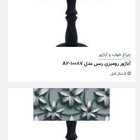
چراغ خواب و آباژور
آباژور رومیزی رنس مدل A2-10087
5 سال قبل