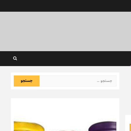
جستجو
برای: