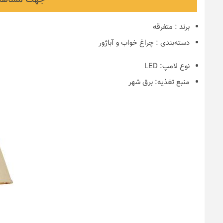
برند
:
متفرقه
دسته‌بندی
:
چراغ خواب و آباژور
نوع لامپ:
LED
منبع تغذیه:
برق شهر
نکات و ترفندها
دکوراسیون مدر
های ایرانی
6 سال قبل