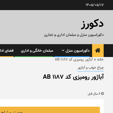
رش
1405/05/17
ه
حتوا
دکورز
دکوراسیون منزل و مبلمان اداری و تجاری
دکوراسیون منزل
مبلمان خانگی و اداری
فضای ادار
خانه
»
آباژور رومیزی کد AB 1187
چراغ خواب و آباژور
آباژور رومیزی کد AB 1187
6 سال قبل
جهت مشاهده