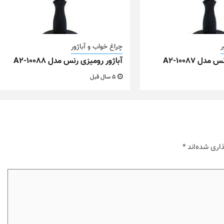
ر
چراغ خواب و آباژور
دل A2-10087
آباژور رومیزی رنس مدل A2-10088
5 سال قبل
اری شده‌اند
*