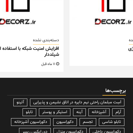
ده
دسته‌بندی نشده
ی
افزایش امنیت شبکه با استفاده از
شیلددار
11 ماه قبل
برچسب‌ها
lسِت مبلمان راحتی نیم دایره در اتاق نشیمن و پذیرایی
آتینو
آرام
آشپزخانه
آینه
استیکر و پوستر
تابلو
تابلو شاسی
تجسم
دکوراسیون
دکوراسیون آشپزخانه
دکوراسیون داخلی
دکوراسیون منزل
دی ایکس ریسر