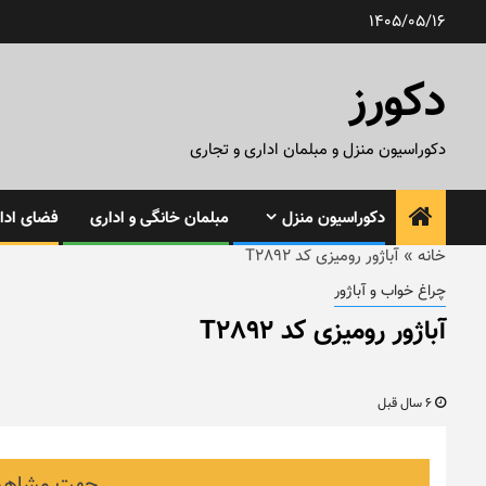
رش
1405/05/16
ه
حتوا
دکورز
دکوراسیون منزل و مبلمان اداری و تجاری
دکوراسیون منزل
مبلمان خانگی و اداری
فضای ادار
خانه
»
آباژور رومیزی کد T2892
چراغ خواب و آباژور
آباژور رومیزی کد T2892
6 سال قبل
جهت مشاهده