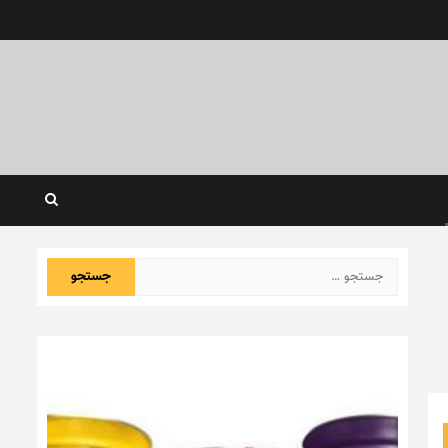
جستجو
برای: