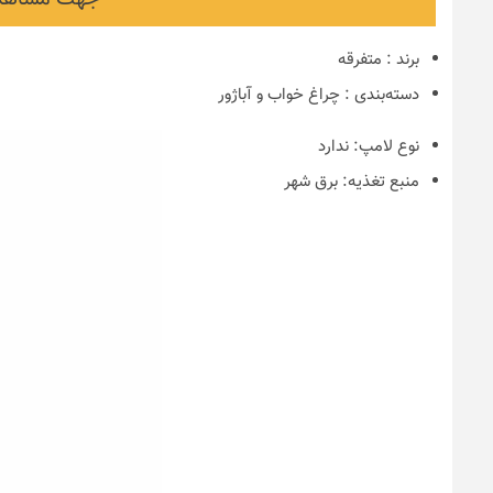
برند
:
متفرقه
دسته‌بندی
:
چراغ خواب و آباژور
نوع لامپ:
ندارد
منبع تغذیه:
برق شهر
نکات و ترفندها
دکوراسیون مدر
های ایرانی
6 سال قبل