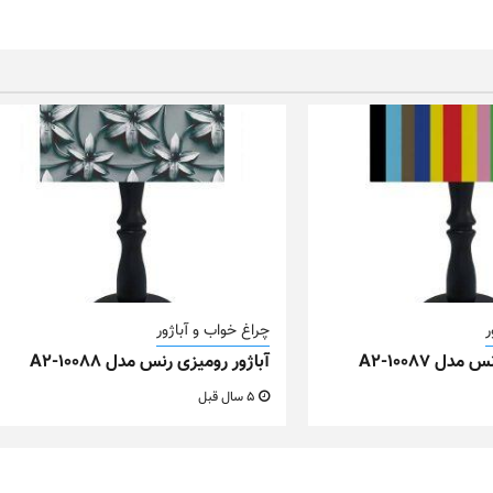
ر
چراغ خواب و آباژور
دل A2-10087
آباژور رومیزی رنس مدل A2-10088
5 سال قبل