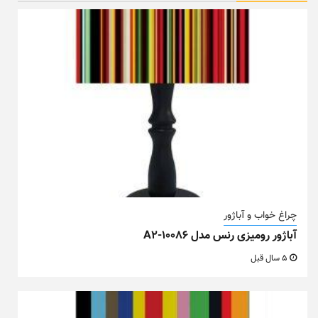
چراغ خواب و آباژور
آباژور رومیزی رنس مدل A2-10086
5 سال قبل