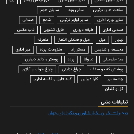
دکوراسیون داخلی
دکوراسیون منزل
دی ایکس ریسر
زیو
ساعت های تزئینی
سالی وود
سایان هوم
سایر لوازم اداری
سایر لوازم تزئینی
شمع
صندلی
صندلی اداری
طبقه دیواری
فایل کشویی
قاب عکس
لیلپار
مبل
مبل و صندلی انتظار
متفرقه
مجسمه و تندیس
مستر راد
ملزومات پرده
میز اداری
میز جلومبلی
نیروانا
پرده
پوستر و کاغذ دیواری
پوشش کف و سقف
چراغ تزئینی
چراغ خواب و آباژور
چشمه نور
کارا دیزاین
کمد فایل و قفسه اداری
گل و گلدان
تبلیغات متنی
دیجیزا – آخرین اخبار فناوری و تکنولوژی جهان