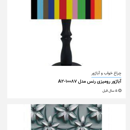
چراغ خواب و آباژور
آباژور رومیزی رنس مدل A2-10087
5 سال قبل