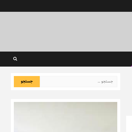
جستجو
برای: