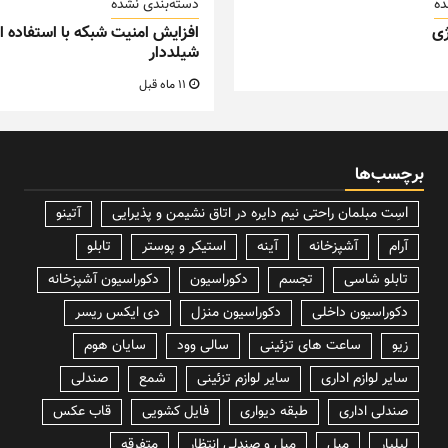
ده
دسته‌بندی نشده
ی
افزایش امنیت شبکه با استفاده از
شیلددار
11 ماه قبل
برچسب‌ها
lسِت مبلمان راحتی نیم دایره در اتاق نشیمن و پذیرایی
آتینو
آرام
آشپزخانه
آینه
استیکر و پوستر
تابلو
تابلو شاسی
تجسم
دکوراسیون
دکوراسیون آشپزخانه
دکوراسیون داخلی
دکوراسیون منزل
دی ایکس ریسر
زیو
ساعت های تزئینی
سالی وود
سایان هوم
سایر لوازم اداری
سایر لوازم تزئینی
شمع
صندلی
صندلی اداری
طبقه دیواری
فایل کشویی
قاب عکس
لیلپار
مبل
مبل و صندلی انتظار
متفرقه