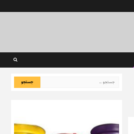
جستجو
برای: