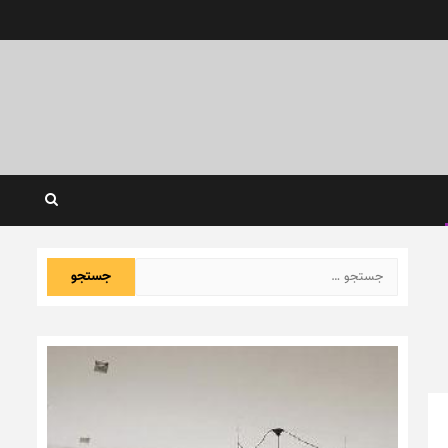
جستجو
برای: