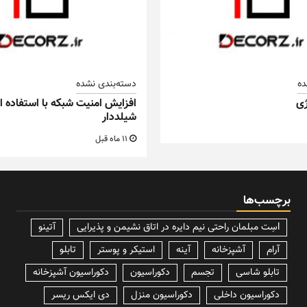
ده
دسته‌بندی نشده
ی
افزایش امنیت شبکه با استفاده از
شیلددار
11 ماه قبل
برچسب‌ها
lسِت مبلمان راحتی نیم دایره در اتاق نشیمن و پذیرایی
آتینو
آرام
آشپزخانه
آینه
استیکر و پوستر
تابلو
تابلو شاسی
تجسم
دکوراسیون
دکوراسیون آشپزخانه
دکوراسیون داخلی
دکوراسیون منزل
دی ایکس ریسر