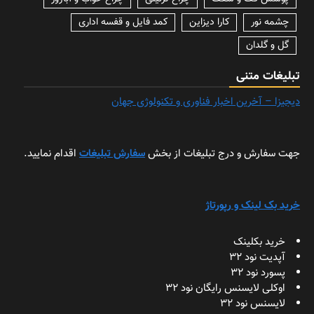
چشمه نور
کارا دیزاین
کمد فایل و قفسه اداری
گل و گلدان
تبلیغات متنی
دیجیزا – آخرین اخبار فناوری و تکنولوژی جهان
جهت سفارش و درج تبلیغات از بخش
سفارش تبلیغات
اقدام نمایید.
خرید بک لینک و رپورتاژ
خرید بکلینک
آپدیت نود 32
پسورد نود 32
اوکلی لایسنس رایگان نود 32
لایسنس نود 32