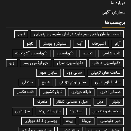
درباره ما
سفارش آگهی
برچسب‌ها
lسِت مبلمان راحتی نیم دایره در اتاق نشیمن و پذیرایی
آتینو
آرام
آشپزخانه
آینه
استیکر و پوستر
تابلو
تابلو شاسی
تجسم
دکوراسیون
دکوراسیون آشپزخانه
دکوراسیون داخلی
دکوراسیون منزل
دی ایکس ریسر
زیو
ساعت های تزئینی
سالی وود
سایان هوم
سایر لوازم اداری
سایر لوازم تزئینی
شمع
صندلی
صندلی اداری
طبقه دیواری
فایل کشویی
قاب عکس
لیلپار
مبل
مبل و صندلی انتظار
متفرقه
مجسمه و تندیس
مستر راد
ملزومات پرده
میز اداری
میز جلومبلی
نیروانا
پرده
پوستر و کاغذ دیواری
پوشش کف و سقف
چراغ تزئینی
چراغ خواب و آباژور