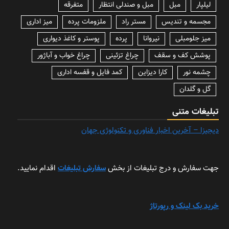
لیلپار
مبل
مبل و صندلی انتظار
متفرقه
مجسمه و تندیس
مستر راد
ملزومات پرده
میز اداری
میز جلومبلی
نیروانا
پرده
پوستر و کاغذ دیواری
پوشش کف و سقف
چراغ تزئینی
چراغ خواب و آباژور
چشمه نور
کارا دیزاین
کمد فایل و قفسه اداری
گل و گلدان
تبلیغات متنی
دیجیزا – آخرین اخبار فناوری و تکنولوژی جهان
جهت سفارش و درج تبلیغات از بخش
سفارش تبلیغات
اقدام نمایید.
خرید بک لینک و رپورتاژ