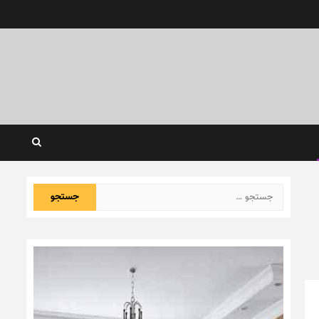
جستجو
برای: