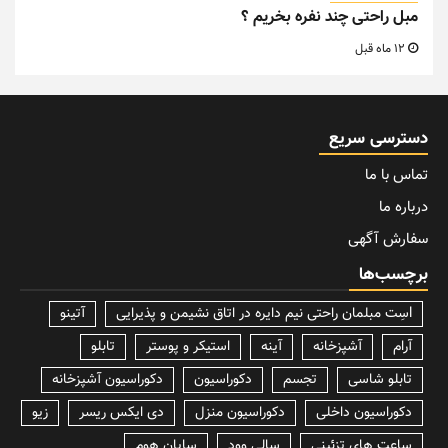
مبل راحتی چند نفره بخریم ؟
12 ماه قبل
دسترسی سریع
تماس با ما
درباره ما
سفارش آگهی
برچسب‌ها
lسِت مبلمان راحتی نیم دایره در اتاق نشیمن و پذیرایی
آتینو
آرام
آشپزخانه
آینه
استیکر و پوستر
تابلو
تابلو شاسی
تجسم
دکوراسیون
دکوراسیون آشپزخانه
دکوراسیون داخلی
دکوراسیون منزل
دی ایکس ریسر
زیو
ساعت های تزئینی
سالی وود
سایان هوم