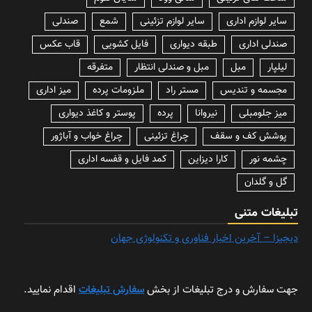
سایر لوازم اداری
سایر لوازم تزئینی
شمع
صندلی
صندلی اداری
طبقه دیواری
فایل کشویی
قاب عکس
لیلپار
مبل
مبل و صندلی انتظار
متفرقه
مجسمه و تندیس
مستر راد
ملزومات پرده
میز اداری
میز جلومبلی
نیروانا
پرده
پوستر و کاغذ دیواری
پوشش کف و سقف
چراغ تزئینی
چراغ خواب و آباژور
چشمه نور
کارا دیزاین
کمد فایل و قفسه اداری
گل و گلدان
تبلیغات متنی
دیجیزا – آخرین اخبار فناوری و تکنولوژی جهان
جهت سفارش و درج تبلیغات از بخش
سفارش تبلیغات
اقدام نمایید.