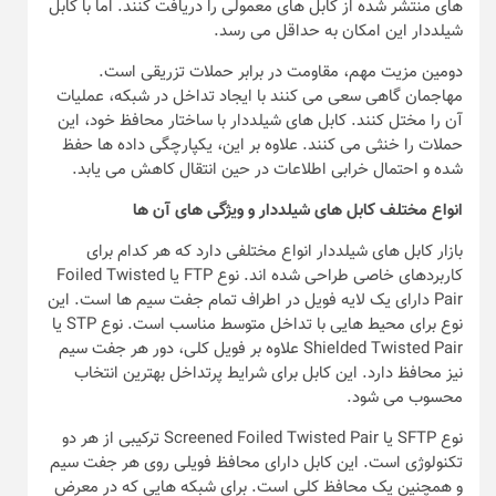
های منتشر شده از کابل های معمولی را دریافت کنند. اما با کابل
شیلددار این امکان به حداقل می رسد.
دومین مزیت مهم، مقاومت در برابر حملات تزریقی است.
مهاجمان گاهی سعی می کنند با ایجاد تداخل در شبکه، عملیات
آن را مختل کنند. کابل های شیلددار با ساختار محافظ خود، این
حملات را خنثی می کنند. علاوه بر این، یکپارچگی داده ها حفظ
شده و احتمال خرابی اطلاعات در حین انتقال کاهش می یابد.
انواع مختلف کابل های شیلددار و ویژگی های آن ها
بازار کابل های شیلددار انواع مختلفی دارد که هر کدام برای
کاربردهای خاصی طراحی شده اند. نوع FTP یا Foiled Twisted
Pair دارای یک لایه فویل در اطراف تمام جفت سیم ها است. این
نوع برای محیط هایی با تداخل متوسط مناسب است. نوع STP یا
Shielded Twisted Pair علاوه بر فویل کلی، دور هر جفت سیم
نیز محافظ دارد. این کابل برای شرایط پرتداخل بهترین انتخاب
محسوب می شود.
نوع SFTP یا Screened Foiled Twisted Pair ترکیبی از هر دو
تکنولوژی است. این کابل دارای محافظ فویلی روی هر جفت سیم
و همچنین یک محافظ کلی است. برای شبکه هایی که در معرض