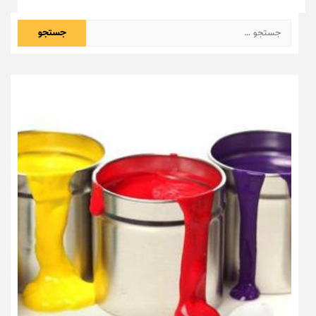
جستجو
برای: