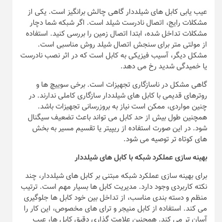
عیب یابی کابل های شیلددار گاهی چالش برانگیز است. یکی از
مشکلات رایج، اتصال نادرست شیلد است. اگر شبکه شما دچار
مشکلات تداخل شده، ابتدا اتصال زمین را بررسی کنید. استفاده
از مولتی متر برای سنجش اتصال شیلد روش مناسبی است.
مشکل دیگر، آسیب فیزیکی به کابل است که در اثر نصب نادرست
یا خمیدگی شدید رخ می دهد.
گاهی مشکل در ناسازگاری تجهیزات است. برخی سوییچ ها و
روترهای قدیمی با کابل های شیلددار سازگاری کاملی ندارند. در
چنین مواردی، ممکن است نیاز به بروزرسانی تجهیزات باشد.
همچنین طول بیش از حد کابل می تواند باعث تضعیف سیگنال
شود. در این صورت استفاده از ریپیتر یا تقسیم مسیر به بخش
های کوتاه تر توصیه می شود.
بهینه سازی عملکرد شبکه با کابل های شیلددار
برای بهینه سازی عملکرد شبکه مبتنی بر کابل های شیلددار، چند
نکته کاربردی وجود دارد. مدیریت کابل ها بسیار مهم است. ترتیب
منظم و دسته بندی مناسب، از تداخل بین خود کابل ها جلوگیری
می کند. استفاده از کابل منیجر و ترای های مخصوص، این کار را
آسان تر می کند. همچنین علامت گذاری دقیق کابل ها، عیب