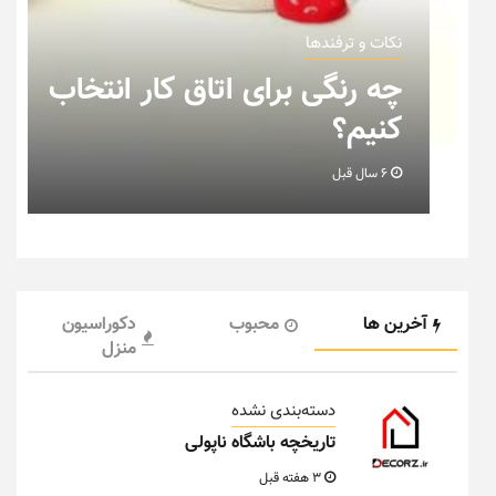
نکات و ترفندها
ب
نکاتی که باید به هنگام چیدمان
خانه عروس بدانیم + تصویر
6 سال قبل
آخرین ها
محبوب
دکوراسیون
منزل
دسته‌بندی نشده
تاریخچه باشگاه ناپولی
3 هفته قبل