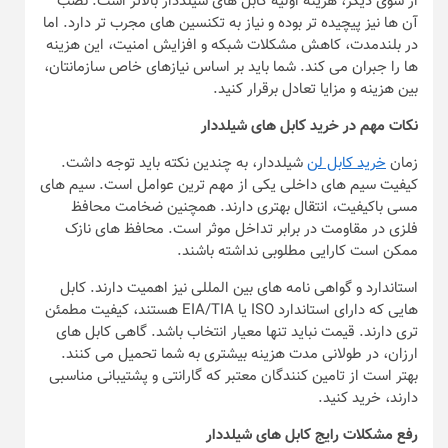
از سوی دیگر، هزینه اولیه کابل های شیلددار بالاتر است. نصب
آن ها نیز پیچیده تر بوده و نیاز به تکنسین های مجرب تر دارد. اما
در بلندمدت، کاهش مشکلات شبکه و افزایش امنیت، این هزینه
ها را جبران می کند. شما باید بر اساس نیازهای خاص سازمانتان،
بین هزینه و مزایا تعادل برقرار کنید.
نکات مهم در خرید کابل های شیلددار
زمان
خرید کابل لن
شیلددار، به چندین نکته باید توجه داشت.
کیفیت سیم های داخلی یکی از مهم ترین عوامل است. سیم های
مسی باکیفیت، انتقال بهتری دارند. همچنین ضخامت محافظ
فلزی در مقاومت در برابر تداخل موثر است. محافظ های نازک
ممکن است کارایی مطلوبی نداشته باشند.
استاندارد و گواهی نامه های بین المللی نیز اهمیت دارند. کابل
هایی که دارای استاندارد ISO یا EIA/TIA هستند، کیفیت مطمئن
تری دارند. قیمت نباید تنها معیار انتخاب باشد. گاهی کابل های
ارزان، در طولانی مدت هزینه بیشتری به شما تحمیل می کنند.
بهتر است از تامین کنندگان معتبر که گارانتی و پشتیبانی مناسبی
دارند، خرید کنید.
رفع مشکلات رایج کابل های شیلددار