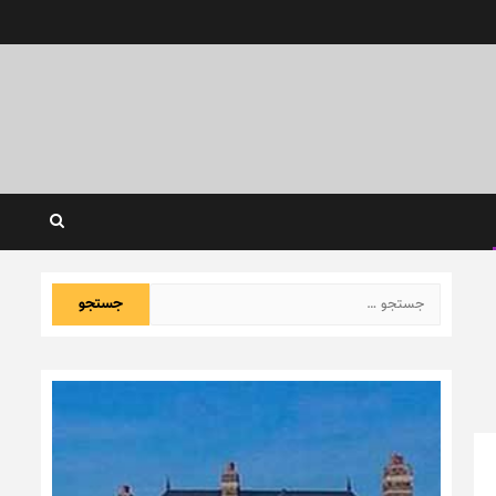
جستجو
برای: