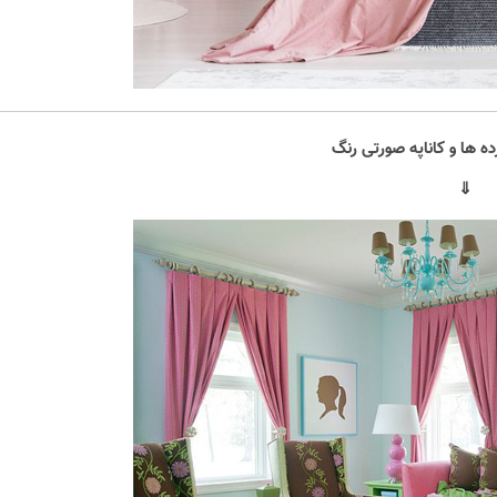
ده ها و کاناپه صورتی رنگ
⇓