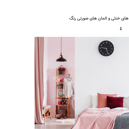
 های خنثی و المان های صورتی رنگ
⇓