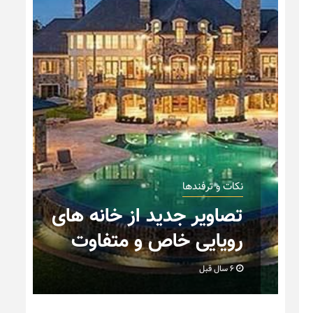
نکات و ترفندها
ه های
دکوراسیون مدرن در خانه
وت
های ایرانی
6 سال قبل