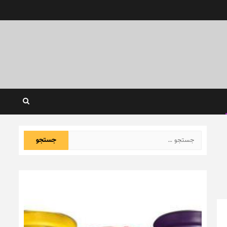
جستجو
برای: