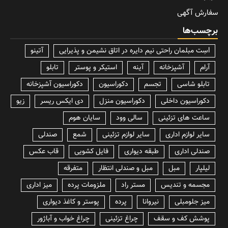
سفارش آگهی
برچسب‌ها
lسِت مبلمان راحتی نیم دایره در اتاق نشیمن و پذیرایی
آتینو
آرام
آشپزخانه
آینه
استیکر و پوستر
تابلو
تابلو شاسی
تجسم
دکوراسیون
دکوراسیون آشپزخانه
دکوراسیون داخلی
دکوراسیون منزل
دی ایکس ریسر
زیو
ساعت های تزئینی
سالی وود
سایان هوم
سایر لوازم اداری
سایر لوازم تزئینی
شمع
صندلی
صندلی اداری
طبقه دیواری
فایل کشویی
قاب عکس
لیلپار
مبل
مبل و صندلی انتظار
متفرقه
مجسمه و تندیس
مستر راد
ملزومات پرده
میز اداری
میز جلومبلی
نیروانا
پرده
پوستر و کاغذ دیواری
پوشش کف و سقف
چراغ تزئینی
چراغ خواب و آباژور