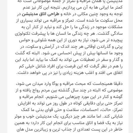
مدیتیشن یا همان مراقبه و تمرکز از جمله موضوعاتی است که
کمتر ما ایرانی ها به آن می پردازیم. نتیجه این کار نیز عدم
توجه به وجود چنین مکانی در خانه و
طراحی اتاق مدیتیشن
در
محل سکونت ما شده است. تمرکز و مراقبه می تواند بسیاری از
مشکلات موجود در زندگی ما را حل کند و نباید از کنار آن به
سادگی گذشت. هر چه زندگی ما انسان ها با پیشرفت تکنولوژی
پیچیده تر می شود، نیاز به دوری از این همه شلوغی و حواس
پرتی و گذراندن اوقاتی هر چند اندک در آرامش و سکوت، در
وجود ما انسانها بیش از پیش احساس می شود. البته که گشت
و گذار و سفر در تعطیلات می تواند به کمک ما بیاید اما باید این
را هم در نظر گرفت که این فرصت برای افراد شاغل خیلی کم
اتفاق می افتد و اغلب هزینه زیادی را نیز در پی خواهد داشت.
دقیقا همینجاست که مبحث مراقبه و یوگا وارد میدان می شود،
موضوعی که البته در چند سال گذشته بین مردم رواج یافته و از
گوشه و کنار در این مورد چیزهایی می شنویم. انجام مراقبه و
تمرکز حتی برای دقایقی کوتاه در طول روز می تواند به افزایش
تمرکز، حالت، احساسات، سلامت و حتی قوای بدنی ما کمک
شایانی کند. اما مانند هر چیز دیگری، یک مدیتیشن خوب و موثر
نیاز به یک فضا و اتاق مناسب برای انجام این کار دارد؛ به همین
خاطر در این پست تعدادی از جذاب ترین و زیباترین مدل های