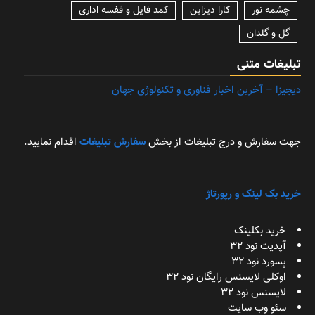
چشمه نور
کارا دیزاین
کمد فایل و قفسه اداری
گل و گلدان
تبلیغات متنی
دیجیزا – آخرین اخبار فناوری و تکنولوژی جهان
جهت سفارش و درج تبلیغات از بخش
سفارش تبلیغات
اقدام نمایید.
خرید بک لینک و رپورتاژ
خرید بکلینک
آپدیت نود 32
پسورد نود 32
اوکلی لایسنس رایگان نود 32
لایسنس نود 32
سئو وب سایت