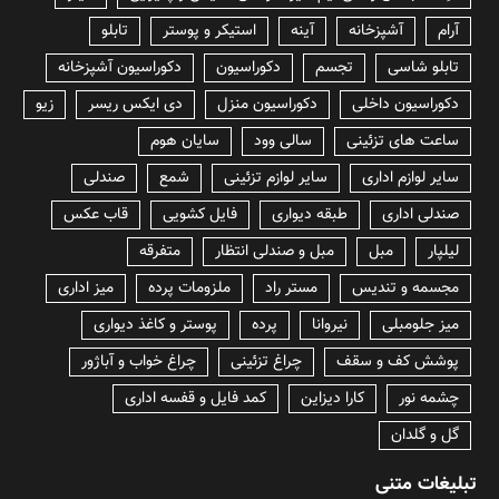
آرام
آشپزخانه
آینه
استیکر و پوستر
تابلو
تابلو شاسی
تجسم
دکوراسیون
دکوراسیون آشپزخانه
دکوراسیون داخلی
دکوراسیون منزل
دی ایکس ریسر
زیو
ساعت های تزئینی
سالی وود
سایان هوم
سایر لوازم اداری
سایر لوازم تزئینی
شمع
صندلی
صندلی اداری
طبقه دیواری
فایل کشویی
قاب عکس
لیلپار
مبل
مبل و صندلی انتظار
متفرقه
مجسمه و تندیس
مستر راد
ملزومات پرده
میز اداری
میز جلومبلی
نیروانا
پرده
پوستر و کاغذ دیواری
پوشش کف و سقف
چراغ تزئینی
چراغ خواب و آباژور
چشمه نور
کارا دیزاین
کمد فایل و قفسه اداری
گل و گلدان
تبلیغات متنی