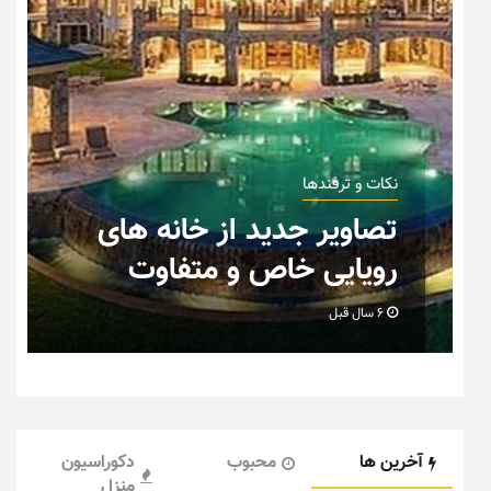
نکات و ترفندها
ان
تصاویر جدید از خانه های
رویایی خاص و متفاوت
6 سال قبل
آخرین ها
محبوب
دکوراسیون
منزل