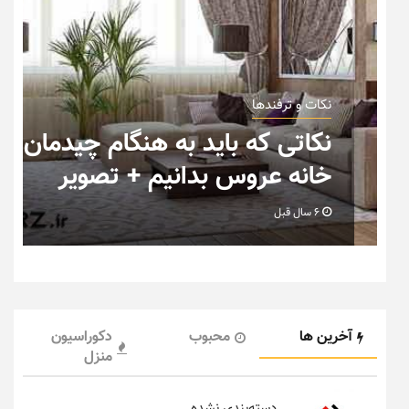
نکات و ترفندها
ب
نکاتی که باید به هنگام چیدمان
خانه عروس بدانیم + تصویر
6 سال قبل
آخرین ها
محبوب
دکوراسیون
منزل
دسته‌بندی نشده