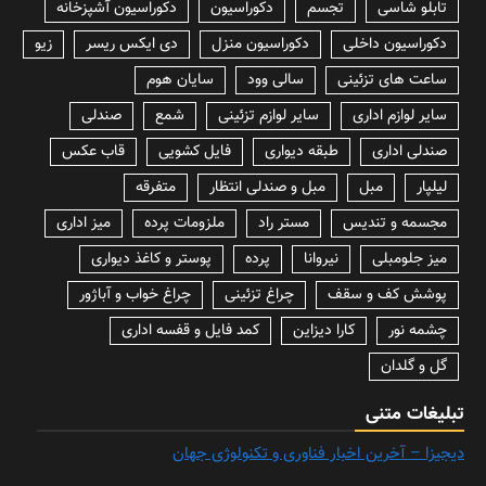
تابلو شاسی
تجسم
دکوراسیون
دکوراسیون آشپزخانه
دکوراسیون داخلی
دکوراسیون منزل
دی ایکس ریسر
زیو
ساعت های تزئینی
سالی وود
سایان هوم
سایر لوازم اداری
سایر لوازم تزئینی
شمع
صندلی
صندلی اداری
طبقه دیواری
فایل کشویی
قاب عکس
لیلپار
مبل
مبل و صندلی انتظار
متفرقه
مجسمه و تندیس
مستر راد
ملزومات پرده
میز اداری
میز جلومبلی
نیروانا
پرده
پوستر و کاغذ دیواری
پوشش کف و سقف
چراغ تزئینی
چراغ خواب و آباژور
چشمه نور
کارا دیزاین
کمد فایل و قفسه اداری
گل و گلدان
تبلیغات متنی
دیجیزا – آخرین اخبار فناوری و تکنولوژی جهان