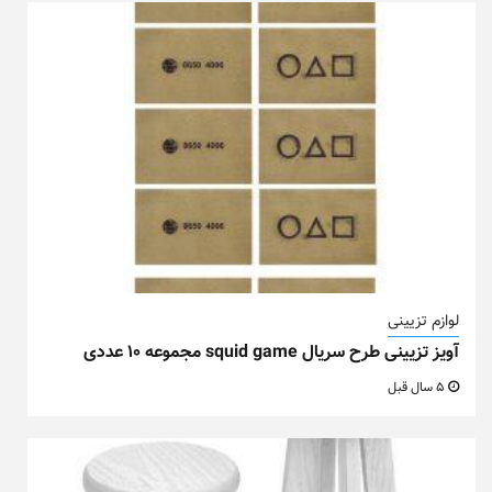
لوازم تزیینی
آویز تزیینی طرح سریال squid game مجموعه ۱۰ عددی
5 سال قبل