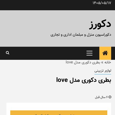
رش
1405/05/17
ه
حتوا
دکورز
دکوراسیون منزل و مبلمان اداری و تجاری
منوی
اصلی
خانه
»
بطری دکوری مدل love
لوازم تزیینی
بطری دکوری مدل love
6 سال قبل