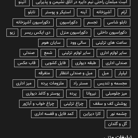
lسِت مبلمان راحتی نیم دایره در اتاق نشیمن و پذیرایی
آتینو
آرام
آشپزخانه
آینه
استیکر و پوستر
تابلو
تابلو شاسی
تجسم
دکوراسیون
دکوراسیون آشپزخانه
دکوراسیون داخلی
دکوراسیون منزل
دی ایکس ریسر
زیو
ساعت های تزئینی
سالی وود
سایان هوم
سایر لوازم اداری
سایر لوازم تزئینی
شمع
صندلی
صندلی اداری
طبقه دیواری
فایل کشویی
قاب عکس
لیلپار
مبل
مبل و صندلی انتظار
متفرقه
مجسمه و تندیس
مستر راد
ملزومات پرده
میز اداری
میز جلومبلی
نیروانا
پرده
پوستر و کاغذ دیواری
پوشش کف و سقف
چراغ تزئینی
چراغ خواب و آباژور
چشمه نور
کارا دیزاین
کمد فایل و قفسه اداری
گل و گلدان
تبلیغات متنی