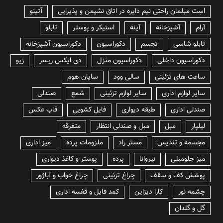
lسِت مبلمان راحتی نیم دایره در اتاق نشیمن و پذیرایی
آتینو
آرام
آشپزخانه
آینه
استیکر و پوستر
تابلو
تابلو شاسی
تجسم
دکوراسیون
دکوراسیون آشپزخانه
دکوراسیون داخلی
دکوراسیون منزل
دی ایکس ریسر
زیو
ساعت های تزئینی
سالی وود
سایان هوم
سایر لوازم اداری
سایر لوازم تزئینی
شمع
صندلی
صندلی اداری
طبقه دیواری
فایل کشویی
قاب عکس
لیلپار
مبل
مبل و صندلی انتظار
متفرقه
مجسمه و تندیس
مستر راد
ملزومات پرده
میز اداری
میز جلومبلی
نیروانا
پرده
پوستر و کاغذ دیواری
پوشش کف و سقف
چراغ تزئینی
چراغ خواب و آباژور
چشمه نور
کارا دیزاین
کمد فایل و قفسه اداری
گل و گلدان