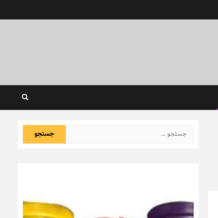
جستجو
برای: