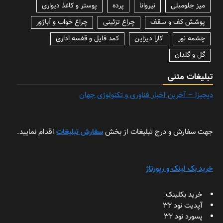
میز جلومبلی
نیروانا
پرده
پوستر و کاغذ دیواری
پوشش کف و سقف
چراغ تزئینی
چراغ خواب و آباژور
چشمه نور
کارا دیزاین
کمد فایل و قفسه اداری
گل و گلدان
تبلیغات متنی
دیجیزا – آخرین اخبار فناوری و تکنولوژی جهان
جهت سفارش و درج تبلیغات از بخش
سفارش تبلیغات
اقدام نمایید.
خرید بک لینک و رپورتاژ
خرید بکلینک
آپدیت نود 32
پسورد نود 32