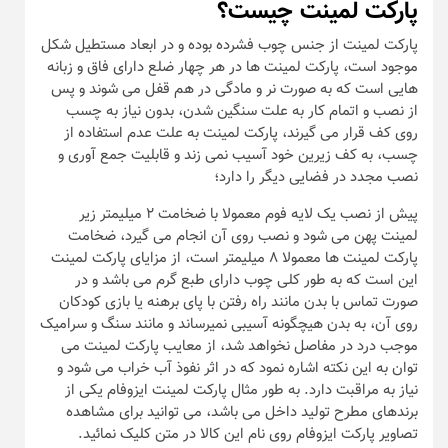
پارکت لمینت چیست؟
پارکت لمینت از جنس چوب فشرده بوده و در ابعاد مستطیل شکل
موجود است، پارکت لمینت ها در هر چهار ضلع دارای فاق و زبانه
هایی است که به صورت نر و مادگی در هم قفل می شوند و پس
از نصب و اتمام کار به علت سنگین شدن، بدون نیاز به چسب
روی کف قرار می گیرند، پارکت لمینت به علت عدم استفاده از
چسب، به کف زیرین خود آسیب نمی زند و قابلیت جمع آوری و
نصب مجدد در فضایی دیگر را دارد؛
پیش از نصب یک لایه فوم معمولا با ضخامت ۲ میلیمتر زیر
لمینت پهن می شود و نصب روی آن انجام می گیرد، ضخامت
پارکت لمینت ها معمولا ۸ میلیمتر است، از مزایای پارکت لمینت
این است که به طور کلی چوب دارای طبع گرم می باشد و در
صورت تماس با بدن مانند راه رفتن با پای برهنه یا بازی کودکان
روی آن، به بدن هیچگونه آسیبی نمیرساند و مانند سنگ و سرامیک
موجب درد در مفاصل نخواهد شد، از معایب پارکت لمینت می
توان به این نکته اشاره نمود که در اثر نفوذ آب خراب می شود و
نیاز به مراقبت دارد. به طور مثال پارکت لمینت ایزوفام یکی از
برندهای مطرح تولید داخل می باشد، می توانید برای مشاهده
تصاویر پارکت ایزوفام روی نام این کالا در متن کلیک نمائید.