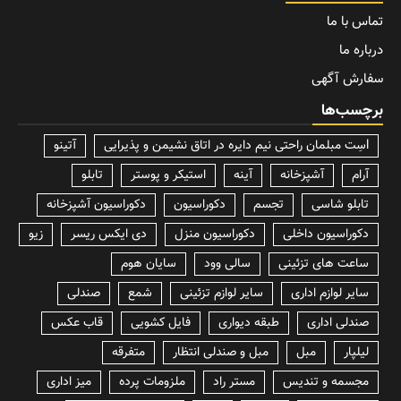
تماس با ما
درباره ما
سفارش آگهی
برچسب‌ها
lسِت مبلمان راحتی نیم دایره در اتاق نشیمن و پذیرایی
آتینو
آرام
آشپزخانه
آینه
استیکر و پوستر
تابلو
تابلو شاسی
تجسم
دکوراسیون
دکوراسیون آشپزخانه
دکوراسیون داخلی
دکوراسیون منزل
دی ایکس ریسر
زیو
ساعت های تزئینی
سالی وود
سایان هوم
سایر لوازم اداری
سایر لوازم تزئینی
شمع
صندلی
صندلی اداری
طبقه دیواری
فایل کشویی
قاب عکس
لیلپار
مبل
مبل و صندلی انتظار
متفرقه
مجسمه و تندیس
مستر راد
ملزومات پرده
میز اداری