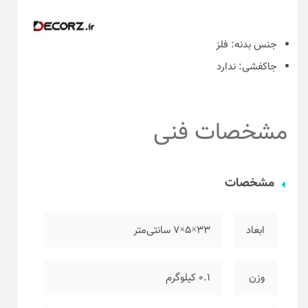
جنس بدنه:
فلز
جاکفشی:
ندارد
مشخصات فنی
مشخصات
ابعاد
۳۳×۵×۷ سانتی‌متر
وزن
۰.۱ کیلوگرم