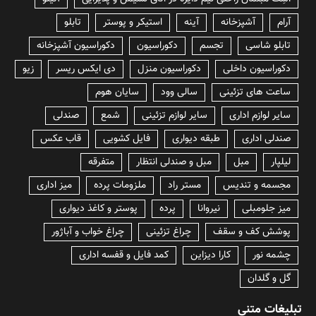
آرام
آشپزخانه
آینه
استیکر و پوستر
تابلو
تابلو شاسی
تجسم
دکوراسیون
دکوراسیون آشپزخانه
دکوراسیون داخلی
دکوراسیون منزل
دی ایکس ریسر
زیو
ساعت های تزئینی
سالی وود
سایان هوم
سایر لوازم اداری
سایر لوازم تزئینی
شمع
صندلی
صندلی اداری
طبقه دیواری
فایل کشویی
قاب عکس
لیلپار
مبل
مبل و صندلی انتظار
متفرقه
مجسمه و تندیس
مستر راد
ملزومات پرده
میز اداری
میز جلومبلی
نیروانا
پرده
پوستر و کاغذ دیواری
پوشش کف و سقف
چراغ تزئینی
چراغ خواب و آباژور
چشمه نور
کارا دیزاین
کمد فایل و قفسه اداری
گل و گلدان
تبلیغات متنی