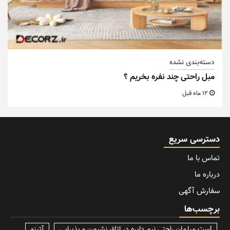
دسته‌بندی نشده
مبل راحتی چند نفره بخریم ؟
12 ماه قبل
دسترسی سریع
تماس با ما
درباره ما
سفارش آگهی
برچسب‌ها
lسِت مبلمان راحتی نیم دایره در اتاق نشیمن و پذیرایی
آتینو