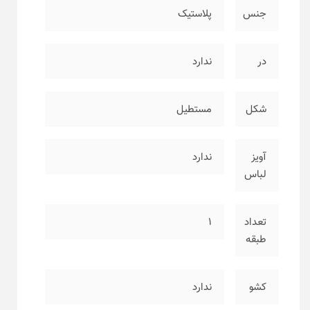
جنس
پلاستیک
در
ندارد
شکل
مستطیل
آویز
ندارد
لباس
تعداد
۱
طبقه
کشو
ندارد