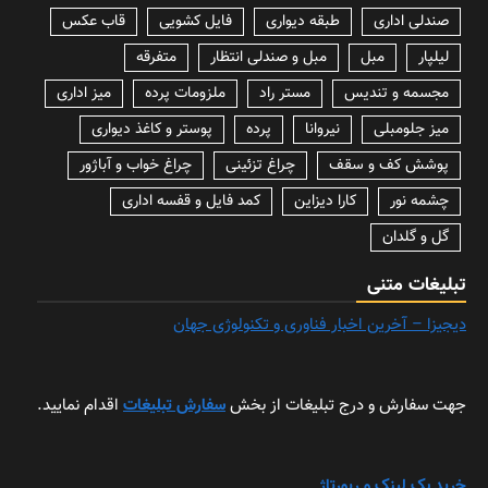
صندلی اداری
طبقه دیواری
فایل کشویی
قاب عکس
لیلپار
مبل
مبل و صندلی انتظار
متفرقه
مجسمه و تندیس
مستر راد
ملزومات پرده
میز اداری
میز جلومبلی
نیروانا
پرده
پوستر و کاغذ دیواری
پوشش کف و سقف
چراغ تزئینی
چراغ خواب و آباژور
چشمه نور
کارا دیزاین
کمد فایل و قفسه اداری
گل و گلدان
تبلیغات متنی
دیجیزا – آخرین اخبار فناوری و تکنولوژی جهان
جهت سفارش و درج تبلیغات از بخش
سفارش تبلیغات
اقدام نمایید.
خرید بک لینک و رپورتاژ