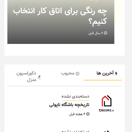
اب
نکاتی که باید به هنگام چیدمان
خانه عروس بدانیم + تصویر
6 سال قبل
آخرین ها
محبوب
دکوراسیون
منزل
دسته‌بندی نشده
تاریخچه باشگاه ناپولی
4 هفته قبل
دسته‌بندی نشده