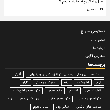
مبل راحتی چند نفره بخریم ؟
12 ماه قبل
دسترسی سریع
تماس با ما
درباره ما
سفارش آگهی
برچسب‌ها
lسِت مبلمان راحتی نیم دایره در اتاق نشیمن و پذیرایی
آتینو
آرام
آشپزخانه
آینه
استیکر و پوستر
تابلو
تابلو شاسی
تجسم
دکوراسیون
دکوراسیون آشپزخانه
دکوراسیون داخلی
دکوراسیون منزل
دی ایکس ریسر
زیو
ساعت های تزئینی
سالی وود
سایان هوم