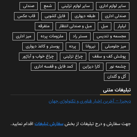
سایر لوازم اداری
سایر لوازم تزئینی
شمع
صندلی
صندلی اداری
طبقه دیواری
فایل کشویی
قاب عکس
لیلپار
مبل
مبل و صندلی انتظار
متفرقه
مجسمه و تندیس
مستر راد
ملزومات پرده
میز اداری
میز جلومبلی
نیروانا
پرده
پوستر و کاغذ دیواری
پوشش کف و سقف
چراغ تزئینی
چراغ خواب و آباژور
چشمه نور
کارا دیزاین
کمد فایل و قفسه اداری
گل و گلدان
تبلیغات متنی
دیجیزا – آخرین اخبار فناوری و تکنولوژی جهان
جهت سفارش و درج تبلیغات از بخش
سفارش تبلیغات
اقدام نمایید.