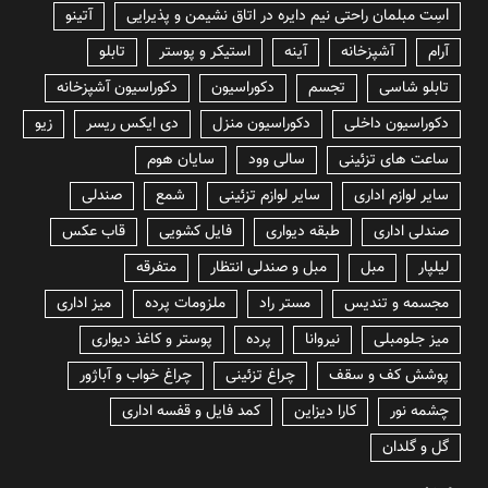
lسِت مبلمان راحتی نیم دایره در اتاق نشیمن و پذیرایی
آتینو
آرام
آشپزخانه
آینه
استیکر و پوستر
تابلو
تابلو شاسی
تجسم
دکوراسیون
دکوراسیون آشپزخانه
دکوراسیون داخلی
دکوراسیون منزل
دی ایکس ریسر
زیو
ساعت های تزئینی
سالی وود
سایان هوم
سایر لوازم اداری
سایر لوازم تزئینی
شمع
صندلی
صندلی اداری
طبقه دیواری
فایل کشویی
قاب عکس
لیلپار
مبل
مبل و صندلی انتظار
متفرقه
مجسمه و تندیس
مستر راد
ملزومات پرده
میز اداری
میز جلومبلی
نیروانا
پرده
پوستر و کاغذ دیواری
پوشش کف و سقف
چراغ تزئینی
چراغ خواب و آباژور
چشمه نور
کارا دیزاین
کمد فایل و قفسه اداری
گل و گلدان