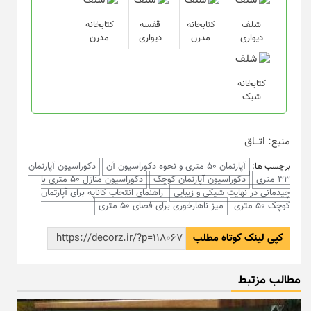
شلف
کتابخانه
قفسه
کتابخانه
دیواری
مدرن
دیواری
مدرن
کتابخانه
شیک
منبع: اتـــاق
آپارتمان 50 متری و نحوه دکوراسیون آن
دکوراسیون آپارتمان
برچسب ها:
33 متری
دکوراسیون آپارتمان کوچک
دکوراسیون منازل 50 متری با
چیدمانی در نهایت شیکی و زیبایی
راهنمای انتخاب کاناپه برای آپارتمان
کوچک 50 متری
میز ناهارخوری برای فضای 50 متری
کپی لینک کوتاه مطلب
مطالب مزتبط