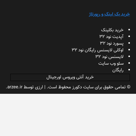
خرید بک لینک و رپورتاژ
خرید بکلینک
آپدیت نود 32
پسورد نود 32
اوکلی لایسنس رایگان نود 32
لایسنس نود 32
سئو وب سایت
رایگان
خرید آنتی ویروس اورجینال
© تمامی حقوق برای سایت دکورز محفوظ است.
|
ارزی
توسط arzee.ir.