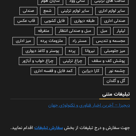
ساعت های تزئینی
سالی وود
سایان هوم
سایر لوازم اداری
سایر لوازم تزئینی
شمع
صندلی
صندلی اداری
طبقه دیواری
فایل کشویی
قاب عکس
لیلپار
مبل
مبل و صندلی انتظار
متفرقه
مجسمه و تندیس
مستر راد
ملزومات پرده
میز اداری
میز جلومبلی
نیروانا
پرده
پوستر و کاغذ دیواری
پوشش کف و سقف
چراغ تزئینی
چراغ خواب و آباژور
چشمه نور
کارا دیزاین
کمد فایل و قفسه اداری
گل و گلدان
تبلیغات متنی
دیجیزا – آخرین اخبار فناوری و تکنولوژی جهان
جهت سفارش و درج تبلیغات از بخش
سفارش تبلیغات
اقدام نمایید.