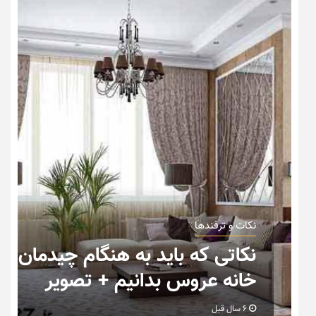
نکات و ترفندها
ب
نکاتی که باید به هنگام چیدمان
خانه عروس بدانیم + تصویر
6 سال قبل