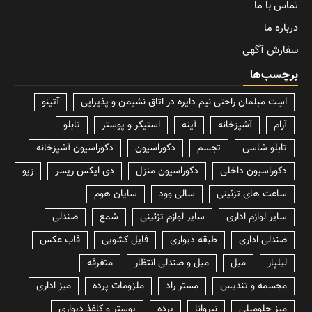
تماس با ما
درباره ما
سفارش آگهی
برچسب‌ها
lسِت مبلمان راحتی نیم دایره در اتاق نشیمن و پذیرایی
آتینو
آرام
آشپزخانه
آینه
استیکر و پوستر
تابلو
تابلو شاسی
تجسم
دکوراسیون
دکوراسیون آشپزخانه
دکوراسیون داخلی
دکوراسیون منزل
دی ایکس ریسر
زیو
ساعت های تزئینی
سالی وود
سایان هوم
سایر لوازم اداری
سایر لوازم تزئینی
شمع
صندلی
صندلی اداری
طبقه دیواری
فایل کشویی
قاب عکس
لیلپار
مبل
مبل و صندلی انتظار
متفرقه
مجسمه و تندیس
مستر راد
ملزومات پرده
میز اداری
میز جلومبلی
نیروانا
پرده
پوستر و کاغذ دیواری