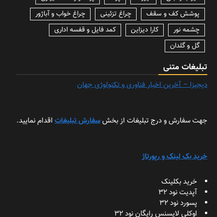
پوشش کف و سقف
چراغ تزئینی
چراغ خواب و آباژور
چشمه نور
کارا دیزاین
کمد فایل و قفسه اداری
گل و گلدان
تبلیغات متنی
دیجیزا – آخرین اخبار فناوری و تکنولوژی جهان
جهت سفارش و درج تبلیغات از بخش
سفارش تبلیغات
اقدام نمایید.
خرید بک لینک و رپورتاژ
خرید بکلینک
آپدیت نود 32
پسورد نود 32
اوکلی لایسنس رایگان نود 32