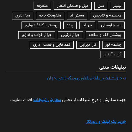
لیلپار
مبل
مبل و صندلی انتظار
متفرقه
مجسمه و تندیس
مستر راد
ملزومات پرده
میز اداری
میز جلومبلی
نیروانا
پرده
پوستر و کاغذ دیواری
پوشش کف و سقف
چراغ تزئینی
چراغ خواب و آباژور
چشمه نور
کارا دیزاین
کمد فایل و قفسه اداری
گل و گلدان
تبلیغات متنی
دیجیزا – آخرین اخبار فناوری و تکنولوژی جهان
جهت سفارش و درج تبلیغات از بخش
سفارش تبلیغات
اقدام نمایید.
خرید بک لینک و رپورتاژ