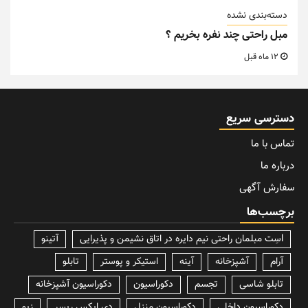
دسته‌بندی نشده
مبل راحتی چند نفره بخریم ؟
12 ماه قبل
دسترسی سریع
تماس با ما
درباره ما
سفارش آگهی
برچسب‌ها
lسِت مبلمان راحتی نیم دایره در اتاق نشیمن و پذیرایی
آتینو
آرام
آشپزخانه
آینه
استیکر و پوستر
تابلو
تابلو شاسی
تجسم
دکوراسیون
دکوراسیون آشپزخانه
دکوراسیون داخلی
دکوراسیون منزل
دی ایکس ریسر
زیو