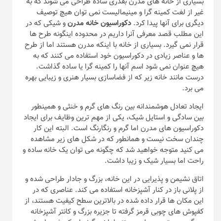
بسیاری از خانه های مدرن بقدری ساده طراحی می شوند که به
غیر از لغت کمینه گرا و مینیمالیست نمی توان هیچ توصیف
دیگری برای آنها پیدا کرد.
دکوراسیون خانه مدرن
و شیکی که در
این مطلب قصد معرفی آنرا داریم در محدوده اینگونه طرح ها
قرار نمی گیرد. بسیاری از خانه با اینکه مدرن هستند اما از طرح
ها و عناصر زیادی در دکوراسیون خود استفاده می کنند که به
هیچ عنوان نمی شود اسم آنها را کمینه گرا یا ساده گذاشت.
درست مانند خانه زیر که از فضاسازی بسیار هنری و زیبایی بهره
می برد.
ایجاد تعادل هوشمندانه بین رنگ های گرم و خنثی و همینطور
بین سادگی و استایل شیک، یکی از مهم ترین وظایف برای ایجاد
دکوراسیون های مدرن اما گرم و رنگارنگ است. البته این کار
چندان سخت نیست و همانطور که در شکل های زیر مشاهده
می کنید متوجه خواهید شد که چگونه می توان یک خانه ساده و
راحت اما بسیار شیک و زیبا داشت.
اتاق نشیمن و پذیرایی در این خانه، بزرگ و جادار طراحی شده و
از پلانی باز در کنار آشپزخانه استفاده می کند. عناصری که در
این مکان ها قرار داده شده در بالاترین سطح کیفیت هستند، از
کفپوش های چوبی قرمز گرفته تا جزیره بزرگ و کانتر آشپزخانه