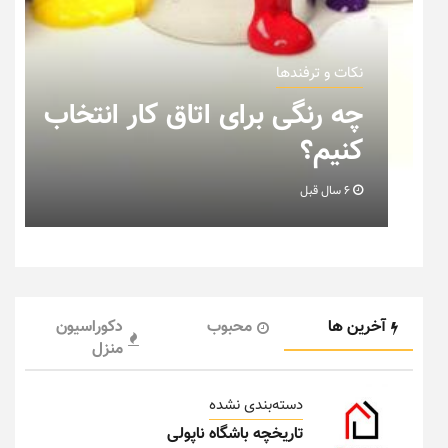
نکات و ترفندها
ب
نکاتی که باید به هنگام چیدمان
خانه عروس بدانیم + تصویر
6 سال قبل
آخرین ها
محبوب
دکوراسیون
منزل
دسته‌بندی نشده
تاریخچه باشگاه ناپولی