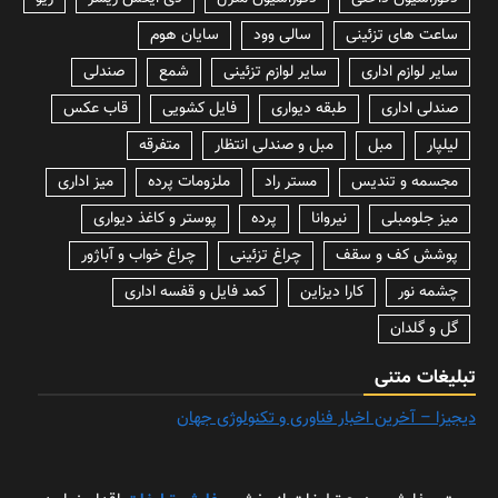
ساعت های تزئینی
سالی وود
سایان هوم
سایر لوازم اداری
سایر لوازم تزئینی
شمع
صندلی
صندلی اداری
طبقه دیواری
فایل کشویی
قاب عکس
لیلپار
مبل
مبل و صندلی انتظار
متفرقه
مجسمه و تندیس
مستر راد
ملزومات پرده
میز اداری
میز جلومبلی
نیروانا
پرده
پوستر و کاغذ دیواری
پوشش کف و سقف
چراغ تزئینی
چراغ خواب و آباژور
چشمه نور
کارا دیزاین
کمد فایل و قفسه اداری
گل و گلدان
تبلیغات متنی
دیجیزا – آخرین اخبار فناوری و تکنولوژی جهان