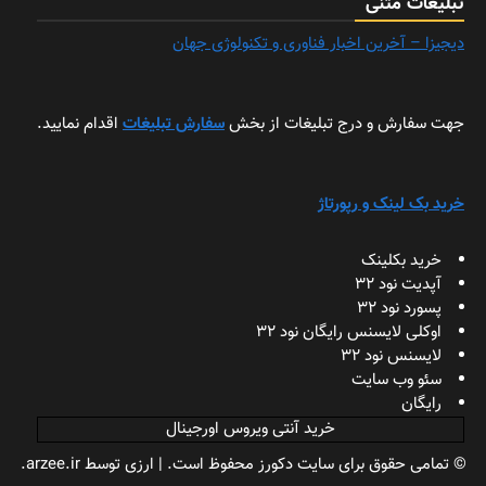
تبلیغات متنی
دیجیزا – آخرین اخبار فناوری و تکنولوژی جهان
جهت سفارش و درج تبلیغات از بخش
سفارش تبلیغات
اقدام نمایید.
خرید بک لینک و رپورتاژ
خرید بکلینک
آپدیت نود 32
پسورد نود 32
اوکلی لایسنس رایگان نود 32
لایسنس نود 32
سئو وب سایت
رایگان
خرید آنتی ویروس اورجینال
© تمامی حقوق برای سایت دکورز محفوظ است.
|
ارزی
توسط arzee.ir.