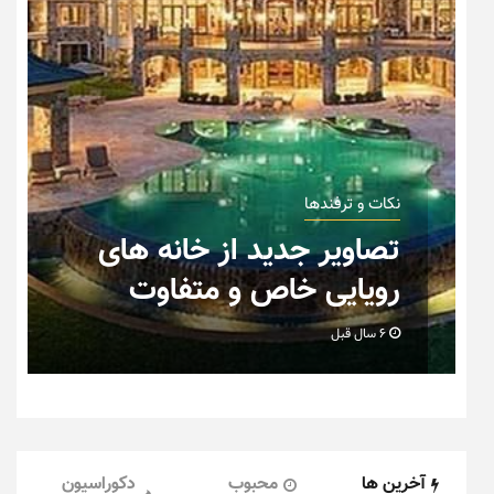
نکات و ترفندها
ان
تصاویر جدید از خانه های
رویایی خاص و متفاوت
6 سال قبل
آخرین ها
محبوب
دکوراسیون