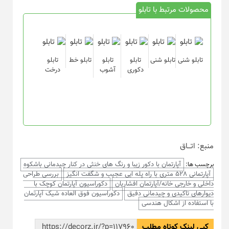
محصولات مرتبط با تابلو
تابلو شنی
تابلو شنی
تابلو
تابلو
تابلو خط
تابلو
دکوری
آشوب
درخت
منبع: اتـــاق
آپارتمان با دکور زیبا و رنگ های خنثی در کنار چیدمانی باشکوه
برچسب ها:
آپارتمانی 528 متری با راه پله ایی عجیب و شگفت انگیز
بررسی طراحی
داخلی و خارجی خانه/آپارتمان افشاریان
دکوراسیون آپارتمان کوچک با
دیوارهای تاکیدی و چیدمانی دفیق
دکوراسیون فوق العاده شیک آپارتمان
با استفاده از اشکال هندسی
کپی لینک کوتاه مطلب