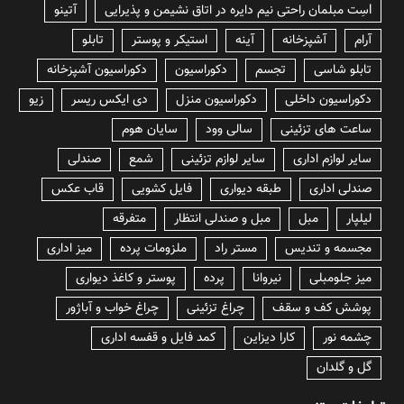
lسِت مبلمان راحتی نیم دایره در اتاق نشیمن و پذیرایی
آتینو
آرام
آشپزخانه
آینه
استیکر و پوستر
تابلو
تابلو شاسی
تجسم
دکوراسیون
دکوراسیون آشپزخانه
دکوراسیون داخلی
دکوراسیون منزل
دی ایکس ریسر
زیو
ساعت های تزئینی
سالی وود
سایان هوم
سایر لوازم اداری
سایر لوازم تزئینی
شمع
صندلی
صندلی اداری
طبقه دیواری
فایل کشویی
قاب عکس
لیلپار
مبل
مبل و صندلی انتظار
متفرقه
مجسمه و تندیس
مستر راد
ملزومات پرده
میز اداری
میز جلومبلی
نیروانا
پرده
پوستر و کاغذ دیواری
پوشش کف و سقف
چراغ تزئینی
چراغ خواب و آباژور
چشمه نور
کارا دیزاین
کمد فایل و قفسه اداری
گل و گلدان