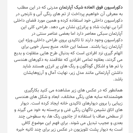
دکوراسیون فوق العاده شیک آپارتمان
مدرنی که در این مطلب
به معرفی آن خواهیم پرداخت از تم های رنگی آبی و نارنجی در
دکوراسیون داخلی خود استفاده کرده و همین مورد فضای داخلی
آنرا بی نهایت شاد و پرانرژی نشان می دهد. طراحی کلی این
آپارتمان سبکی معاصر دارد اما بعضی عناصر سنتی در
دکوراسیون وجود دارند تا تاکیدی بروی طراحی داخلی ویژه این
آپارتمان زیبا باشند.
مسلما این خانه، منبع بسیار خوبی برای
الهام گیری نزد افرادی است که بدنبال طرح هایی متفاوت و بدیع
می گردند، بعلاوه تمامی افرادی که علاقمند به دکورهای هندسی
با تم ها و اشکال گوناگون و رنگ های پر انرژی هستند شاید
داشتن آپارتمانی مانند مدل زیر، نهایت آمال و آرزوهایشان
باشد.
همانطور که در عکس های زیر مشاهده می کنید بکارگیری
هوشمندانه سایه های رنگی مختلف، ابعاد و شکل های هندسی
زیبایی را بروی دیوارهای تاکیدی خانه ایجاد کرده است. دیوار
های اتاق نشیمن ناگهان رنگی غنی و برجسته به خود می گیرند و
از سطحی صاف با استفاده از جادوی رنگ ها، به سطوحی چند
بعدی و عجیب تبدیل می شوند. برای فهم این موضوع کافی
است به دیوار پشت تلویزیون در عکس زیر برای چند ثانیه خیره